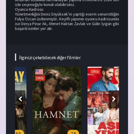
izle seçeneğiyle konuk olabilirsiniz.
Oyuncu Kadrosu
Yönetmenliğini Deniz Enyüksek’in yaptığı eserin senaristliğini
Fulya Özcan üstlenmiştir.. Keyifli yapımın oyuncu kadrosunda
ise Derya Pınar Ak, Ahmet Haktan Zavlak ve Gülin İyigün gibi
başarılı isimler yer alır.
İlginizi çekebilecek diğer filmler
1080p
1080p
108
.0
7.9
7.5