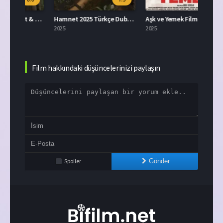
Virginia Woolf’s Night & Day Full HD İzle
Hamnet 2025 Türkçe Dublaj İzle
Aşk ve Yemek Filmi İzle
2025
2025
2025
Film hakkındaki düşüncelerinizi paylaşın
Spoiler
Gönder