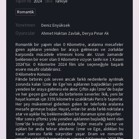
Yapım Yılı
2024
Ülke
Türkiye
Romantik
Yönetmen
Deniz Enyüksek
Oyuncular
Ahmet Haktan Zavlak
,
Derya Pınar Ak
Romantik bir yapım olan 0 Kilometre, aralarına mesafeler
giren aşıkların yeniden bir araya gelmesini ve zorluklar
karşısında mücadele etmesini konu alır. Uzun zamandır
beklenen bir eser olan 0 Kilometre vizyon tarihi ise 1 Kasım
2024’tür. 0 Kilometre 2024 film izle seçeneğiyle başarılı
esere misafir olabilirsiniz.
0 Kilometre Konusu
Filmde birbirini çok seven ancak farklı nedenlerle ayrılmak
zorunda kalan İzmir ile Ege’nin aşklarının başladıkları yerde
yeniden bir araya gelmesi ele alınır. Çiftin aşkı İzmir’de başlar
ve her geçen gün daha da birbirlerini severler. İkili, yeni bir
hayat kurmak için 3391 kilometre uzaklıktaki Paris’e taşınırlar.
Her şey mükemmel giderken gelen bir telefonla aralarına
mesafe girmeye başlar. Hayat, onları bir anda farklı noktalara
atar ve aşıklar hiç beklemedikleri bir durumun içine düşerler.
Yıllar sonra çiftimiz yolu yeniden aşklarının başladığı kent olan
İzmir’de kesişir. Artık aralarında hiçbir mesafe yoktur ve
aşkları bir anda tekrar alevlenir. İzmir ve Ege, aldıkları bu
karar sonrası farklı sürprizler yaşar. Dram ve romantik
unsurları ustalıkla harmanlayan yapıma 0 Kilometre 2024 film