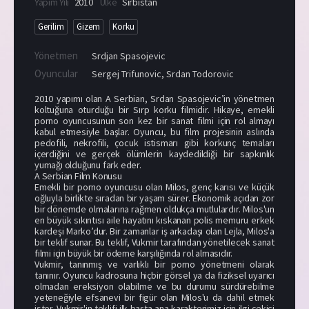
Yapım Yılı
2010
Ülke
Sırbistan
Gerilim
Gizem
Korku
Yönetmen
Srdjan Spasojevic
Oyuncular
Sergej Trifunovic
,
Srdan Todorovic
2010 yapımı olan A Serbian, Srdan Spasojevic’in yönetmen
koltuğuna oturduğu bir Sırp korku filmidir. Hikaye, emekli
porno oyuncusunun son kez bir sanat filmi için rol almayı
kabul etmesiyle başlar. Oyuncu, bu film projesinin aslında
pedofili, nekrofili, çocuk istismarı gibi korkunç temaları
içerdiğini ve gerçek ölümlerin kaydedildiği bir sapkınlık
yumağı olduğunu fark eder.
A Serbian Film Konusu
Emekli bir porno oyuncusu olan Milos, genç karısı ve küçük
oğluyla birlikte sıradan bir yaşam sürer. Ekonomik açıdan zor
bir dönemde olmalarına rağmen oldukça mutlulardır. Milos'un
en büyük sıkıntısı aile hayatını kıskanan polis memuru erkek
kardeşi Marko’dur. Bir zamanlar iş arkadaşı olan Lejla, Milos'a
bir teklif sunar. Bu teklif, Vukmir tarafından yönetilecek sanat
filmi için büyük bir ödeme karşılığında rol almasıdır.
Vukmir, tanınmış ve varlıklı bir porno yönetmeni olarak
tanınır. Oyuncu kadrosuna hiçbir görsel ya da fiziksel uyarıcı
olmadan ereksiyon olabilme ve bu durumu sürdürebilme
yeteneğiyle efsanevi bir figür olan Milos'u da dahil etmek
ister. Vukmir'in teklifi ilk başta ana karakterimiz için ilgi çekici