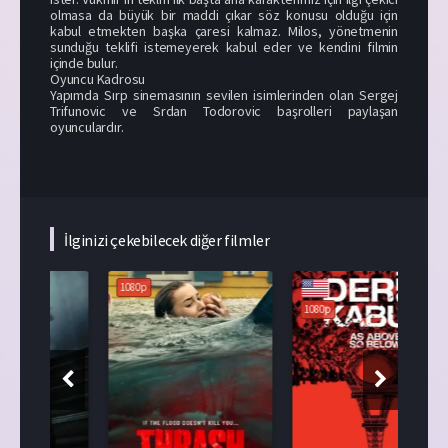
olmasa da büyük bir maddi çıkar söz konusu olduğu için
kabul etmekten başka çaresi kalmaz. Milos, yönetmenin
sunduğu teklifi istemeyerek kabul eder ve kendini filmin
içinde bulur.
Oyuncu Kadrosu
Yapımda Sırp sinemasının sevilen isimlerinden olan Sergej
Trifunovic ve Srdan Todorovic başrolleri paylaşan
oyunculardır.
İlginizi çekebilecek diğer filmler
1080p
1080p
108