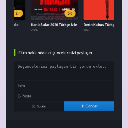
.7
5.0
5.5
e
Kanlı Sular 2026 Türkçe İzle
Derin Kabus Türkçe Dublaj İzle
Ruhla
2026
2026
2015
Film hakkındaki düşüncelerinizi paylaşın
Spoiler
Gönder