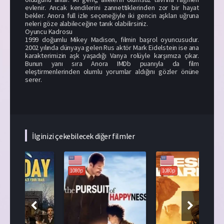
evlenir. Ancak kendilerini zannettiklerinden zor bir hayat
bekler. Anora full izle seçeneğiyle iki gencin aşkları uğruna
neleri göze alabileceğine tanık olabilirsiniz.
Oyuncu Kadrosu
1999 doğumlu Mikey Madison, filmin başrol oyuncusudur.
2002 yılında dünyaya gelen Rus aktör Mark Eidelstein ise ana
karakterimizin aşk yaşadığı Vanya rolüyle karşımıza çıkar.
Bunun yanı sıra Anora IMDb puanıyla da film
eleştirmenlerinden olumlu yorumlar aldığını gözler önüne
serer.
İlginizi çekebilecek diğer filmler
108
1080p
1080p