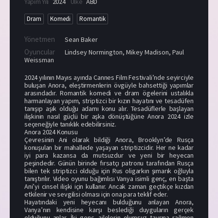
Yapım Yılı
2024
Ülke
ABD
Dram
Komedi
Romantik
Yönetmen
Sean Baker
Oyuncular
Lindsey Normington
,
Mikey Madison
,
Paul
Weissman
2024 yılının Mayıs ayında Cannes Film Festivali’nde seyirciyle
buluşan Anora, eleştirmenlerin övgüyle bahsettiği yapımlar
arasındadır. Romantik komedi ve dram ögelerini ustalıkla
harmanlayan yapım, striptizci bir kızın hayatını ve tesadüfen
tanışıp aşık olduğu adamı konu alır. Tesadüflerle başlayan
ilişkinin nasıl güçlü bir aşka dönüştüğüne Anora 2024 izle
seçeneğiyle tanıklık edebilirsiniz.
Anora 2024 Konusu
Çevresinin Ani olarak bildiği Anora, Brooklyn’de Rusça
konuşulan bir mahallede yaşayan striptizcidir. Her ne kadar
iyi para kazansa da mutsuzdur ve yeni bir heyecan
peşindedir. Günün birinde fırsatçı patronu tarafından Rusça
bilen tek striptizci olduğu için Rus oligarkın şımarık oğluyla
tanıştırılır. Video oyunu bağımlısı Vanya isimli genç, en başta
Ani’yi cinsel ilişki için kullanır. Ancak zaman geçtikçe kızdan
etkilenir ve sevgilisi olması için ona para teklif eder.
Hayatındaki yeni heyecanı bulduğunu anlayan Anora,
Vanya’nın kendisine karşı beslediği duyguların gerçek
olduğunu anlar. İki genç, ailelerin olumsuz tavrına rağmen