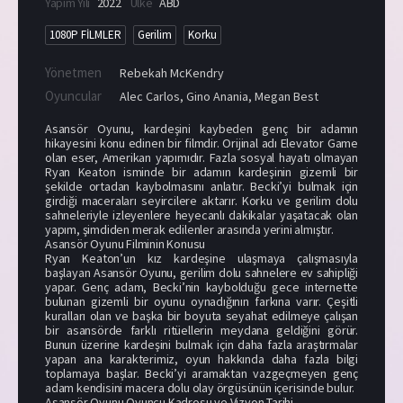
Yapım Yılı
2022
Ülke
ABD
1080P FİLMLER
Gerilim
Korku
Yönetmen
Rebekah McKendry
Oyuncular
Alec Carlos
,
Gino Anania
,
Megan Best
Asansör Oyunu, kardeşini kaybeden genç bir adamın
hikayesini konu edinen bir filmdir. Orijinal adı Elevator Game
olan eser, Amerikan yapımıdır. Fazla sosyal hayatı olmayan
Ryan Keaton isminde bir adamın kardeşinin gizemli bir
şekilde ortadan kaybolmasını anlatır. Becki’yi bulmak için
girdiği maceraları seyircilere aktarır. Korku ve gerilim dolu
sahneleriyle izleyenlere heyecanlı dakikalar yaşatacak olan
yapım, şimdiden merak edilenler arasında yerini almıştır.
Asansör Oyunu Filminin Konusu
Ryan Keaton’un kız kardeşine ulaşmaya çalışmasıyla
başlayan Asansör Oyunu, gerilim dolu sahnelere ev sahipliği
yapar. Genç adam, Becki’nin kaybolduğu gece internette
bulunan gizemli bir oyunu oynadığının farkına varır. Çeşitli
kuralları olan ve başka bir boyuta seyahat edilmeye çalışan
bir asansörde farklı ritüellerin meydana geldiğini görür.
Bunun üzerine kardeşini bulmak için daha fazla araştırmalar
yapan ana karakterimiz, oyun hakkında daha fazla bilgi
toplamaya başlar. Becki’yi aramaktan vazgeçmeyen genç
adam kendisini macera dolu olay örgüsünün içerisinde bulur.
Asansör Oyunu Oyuncu Kadrosu ve Vizyon Tarihi