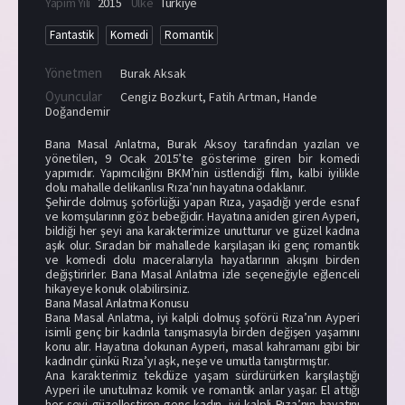
Yapım Yılı
2015
Ülke
Türkiye
Fantastik
Komedi
Romantik
Yönetmen
Burak Aksak
Oyuncular
Cengiz Bozkurt
,
Fatih Artman
,
Hande
Doğandemir
Bana Masal Anlatma, Burak Aksoy tarafından yazılan ve
yönetilen, 9 Ocak 2015’te gösterime giren bir komedi
yapımıdır. Yapımcılığını BKM’nin üstlendiği film, kalbi iyilikle
dolu mahalle delikanlısı Rıza’nın hayatına odaklanır.
Şehirde dolmuş şoförlüğü yapan Rıza, yaşadığı yerde esnaf
ve komşularının göz bebeğidir. Hayatına aniden giren Ayperi,
bildiği her şeyi ana karakterimize unutturur ve güzel kadına
aşık olur. Sıradan bir mahallede karşılaşan iki genç romantik
ve komedi dolu maceralarıyla hayatlarının akışını birden
değiştirirler. Bana Masal Anlatma izle seçeneğiyle eğlenceli
hikayeye konuk olabilirsiniz.
Bana Masal Anlatma Konusu
Bana Masal Anlatma, iyi kalpli dolmuş şoförü Rıza’nın Ayperi
isimli genç bir kadınla tanışmasıyla birden değişen yaşamını
konu alır. Hayatına dokunan Ayperi, masal kahramanı gibi bir
kadındır çünkü Rıza’yı aşk, neşe ve umutla tanıştırmıştır.
Ana karakterimiz tekdüze yaşam sürdürürken karşılaştığı
Ayperi ile unutulmaz komik ve romantik anlar yaşar. El attığı
her şeyi güzelleştiren genç kadın, iyi kalpli Rıza’nın hayatını