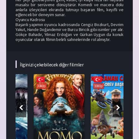
masalsı bir serüvene dönüştürür. Komedi ve macera dolu
anlarla izleyicileri ekranda tutmayı başaran film, keyifli ve
eğlenceli bir deneyim sunar.
Oyuncu Kadrosu
Başarılı yapımın oyuncu kadrosunda Cengiz Bozkurt, Devrim
Yakut, Hande Doğandemir ve Burcu Biricik gibi isimler yer alır.
Gökçe Bahadır, Yılmaz Erdoğan ve Gürkan Uygun da konuk
oyuncular olarak filmin belirli sahnelerinde rol almıştır.
İlginizi çekebilecek diğer filmler
108
1080p
1080p