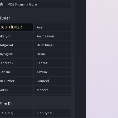
IMDB Puanı'na Göre
Türler
1080P FİLMLER
Aile
Aksiyon
Animasyon
Belgesel
Bilim Kurgu
Biyografi
Dram
Fantastik
Fantezi
Gerilim
Gizem
HD Filmler
Komedi
Korku
Macera
Müzik
Romantik
Film Dili
Savaş
Spor
TR Dublaj
TR Altyazı
Suç
Tarih