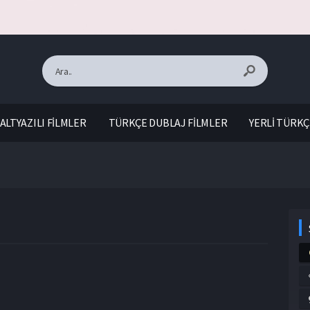
ALTYAZILI FİLMLER
TÜRKÇE DUBLAJ FİLMLER
YERLİ TÜRKÇ