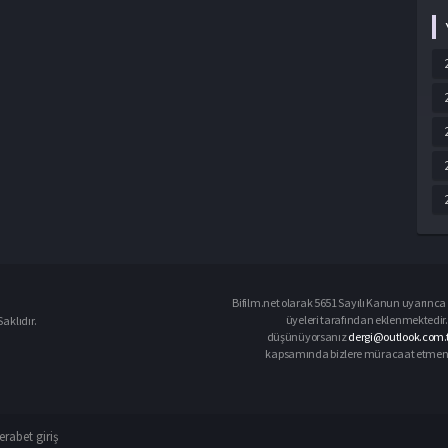
Bifilm.net olarak 5651 Sayılı Kanun uyarınca i
üyeleri tarafından eklenmektedir. 
aklıdır.
düşünüyorsanız
dergi@outlook.com.
kapsamında bizlere müracaat etmeniz d
rabet giriş