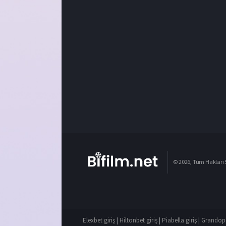
© 2026, Tüm Hakları S
Elexbet giriş
|
Hiltonbet giriş
|
Piabella giriş
|
Grandope