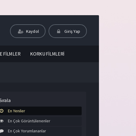
Kaydol
Giriş Yap
E FİLMLER
KORKU FİLMLERİ
Sırala
En Yeniler
En Çok Görüntülenenler
En Çok Yorumlananlar