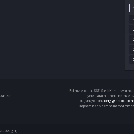
Bifilm.net olarak 5651 Sayılı Kanun uyarınca i
üyeleri tarafından eklenmektedir. 
aklıdır.
düşünüyorsanız
dergi@outlook.com.
kapsamında bizlere müracaat etmeniz d
rabet giriş