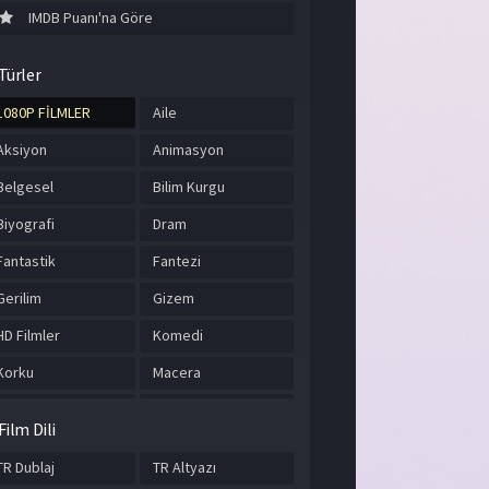
IMDB Puanı'na Göre
Türler
1080P FİLMLER
Aile
Aksiyon
Animasyon
Belgesel
Bilim Kurgu
Biyografi
Dram
Fantastik
Fantezi
Gerilim
Gizem
HD Filmler
Komedi
Korku
Macera
Müzik
Romantik
Film Dili
Savaş
Spor
TR Dublaj
TR Altyazı
Suç
Tarih