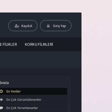
Kaydol
Giriş Yap
E FİLMLER
KORKU FİLMLERİ
Sırala
En Yeniler
En Çok Görüntülenenler
En Çok Yorumlananlar