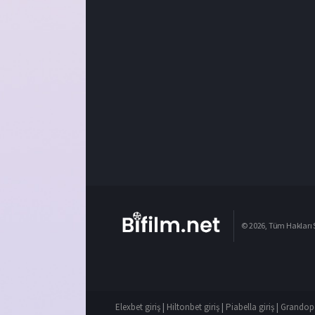
© 2026, Tüm Hakları S
Elexbet giriş
|
Hiltonbet giriş
|
Piabella giriş
|
Grandope