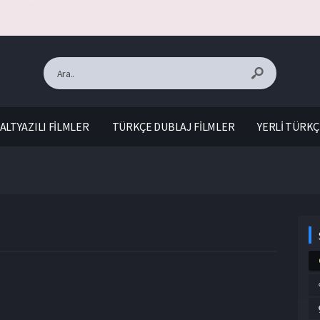
ALTYAZILI FİLMLER
TÜRKÇE DUBLAJ FİLMLER
YERLİ TÜRKÇ