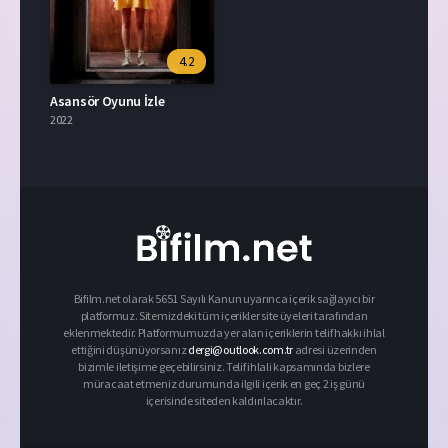
4.2
Asansör Oyunu İzle
2022
Bifilm.net olarak 5651 Sayılı Kanun uyarınca içerik sağlayıcı bir
platformuz. Sitemizdeki tüm içerikler site üyeleri tarafından
eklenmektedir. Platformumuzda yer alan içeriklerin telif hakkı ihlal
ettiğini düşünüyorsanız
dergi@outlook.com.tr
adresi üzerinden
bizimle iletişime geçebilirsiniz. Telif ihlali kapsamında bizlere
müracaat etmeniz durumunda ilgili içerik en geç 2 iş günü
içerisinde siteden kaldırılacaktır.