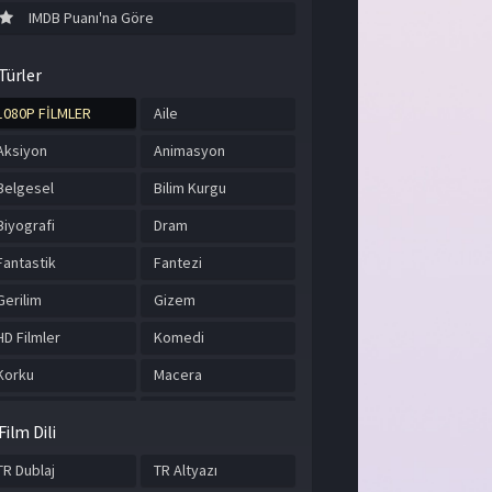
IMDB Puanı'na Göre
Türler
1080P FİLMLER
Aile
Aksiyon
Animasyon
Belgesel
Bilim Kurgu
Biyografi
Dram
Fantastik
Fantezi
Gerilim
Gizem
HD Filmler
Komedi
Korku
Macera
Müzik
Romantik
Film Dili
Savaş
Spor
TR Dublaj
TR Altyazı
Suç
Tarih