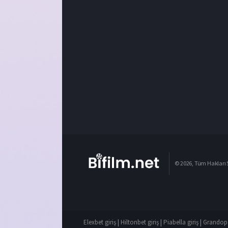
© 2026, Tüm Hakları S
Elexbet giriş
|
Hiltonbet giriş
|
Piabella giriş
|
Grandope