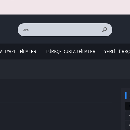
ALTYAZILI FİLMLER
TÜRKÇE DUBLAJ FİLMLER
YERLİ TÜRKÇ