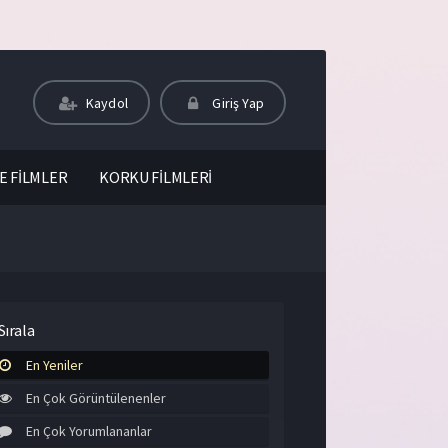
Kaydol
Giriş Yap
E FİLMLER
KORKU FİLMLERİ
Sırala
En Yeniler
En Çok Görüntülenenler
En Çok Yorumlananlar