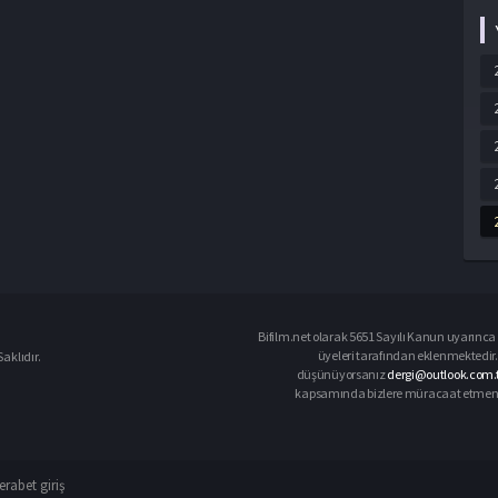
Bifilm.net olarak 5651 Sayılı Kanun uyarınca i
üyeleri tarafından eklenmektedir. 
aklıdır.
düşünüyorsanız
dergi@outlook.com.
kapsamında bizlere müracaat etmeniz d
rabet giriş