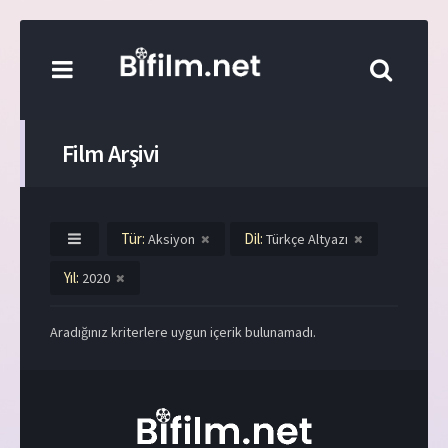
Film Arşivi
Tür:
Dil:
Aksiyon
Türkçe Altyazı
Yıl:
2020
Aradığınız kriterlere uygun içerik bulunamadı.