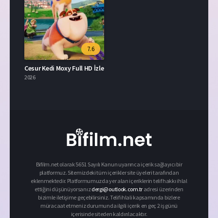
7.6
Cesur Kedi Moxy Full HD İzle
2026
Bifilm.net olarak 5651 Sayılı Kanun uyarınca içerik sağlayıcı bir
platformuz. Sitemizdeki tüm içerikler site üyeleri tarafından
eklenmektedir. Platformumuzda yer alan içeriklerin telif hakkı ihlal
ettiğini düşünüyorsanız
dergi@outlook.com.tr
adresi üzerinden
bizimle iletişime geçebilirsiniz. Telif ihlali kapsamında bizlere
müracaat etmeniz durumunda ilgili içerik en geç 2 iş günü
içerisinde siteden kaldırılacaktır.