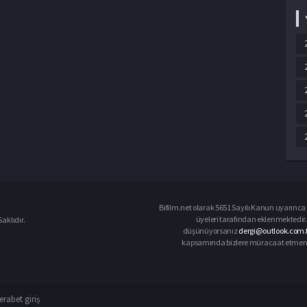
Bifilm.net olarak 5651 Sayılı Kanun uyarınca i
üyeleri tarafından eklenmektedir. 
aklıdır.
düşünüyorsanız
dergi@outlook.com.
kapsamında bizlere müracaat etmeniz d
rabet giriş