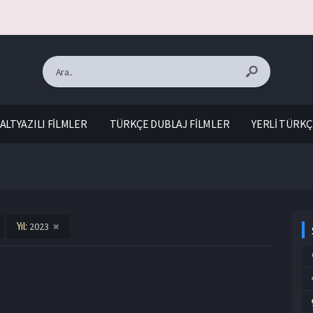
ALTYAZILI FİLMLER
TÜRKÇE DUBLAJ FİLMLER
YERLİ TÜRKÇ
Yıl:
2023