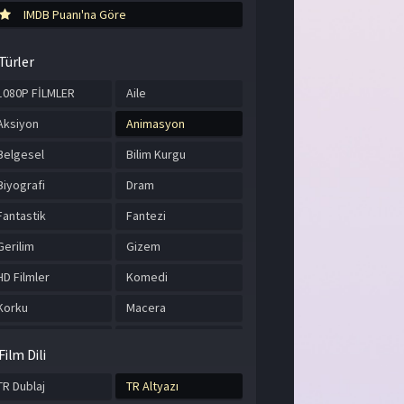
IMDB Puanı'na Göre
Türler
1080P FİLMLER
Aile
Aksiyon
Animasyon
Belgesel
Bilim Kurgu
Biyografi
Dram
Fantastik
Fantezi
Gerilim
Gizem
HD Filmler
Komedi
Korku
Macera
Müzik
Romantik
Film Dili
Savaş
Spor
TR Dublaj
TR Altyazı
Suç
Tarih