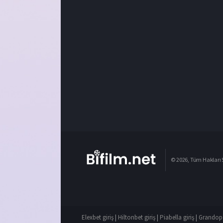
© 2026, Tüm Hakları S
Elexbet giriş
|
Hiltonbet giriş
|
Piabella giriş
|
Grandope