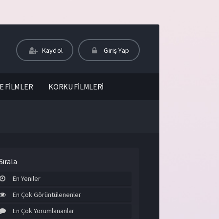
Kaydol
Giriş Yap
E FİLMLER
KORKU FİLMLERİ
Sırala
En Yeniler
En Çok Görüntülenenler
En Çok Yorumlananlar