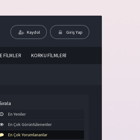
Kaydol
Giriş Yap
E FİLMLER
KORKU FİLMLERİ
Sırala
En Yeniler
En Çok Görüntülenenler
En Çok Yorumlananlar