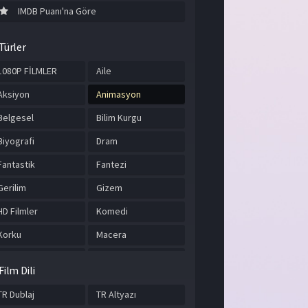
IMDB Puanı'na Göre
Türler
1080P FİLMLER
Aile
Aksiyon
Animasyon
Belgesel
Bilim Kurgu
Biyografi
Dram
Fantastik
Fantezi
Gerilim
Gizem
HD Filmler
Komedi
Korku
Macera
Müzik
Romantik
Film Dili
Savaş
Spor
TR Dublaj
TR Altyazı
Suç
Tarih