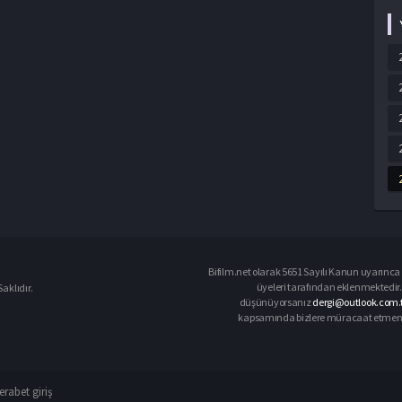
Bifilm.net olarak 5651 Sayılı Kanun uyarınca i
üyeleri tarafından eklenmektedir. 
aklıdır.
düşünüyorsanız
dergi@outlook.com.
kapsamında bizlere müracaat etmeniz d
rabet giriş