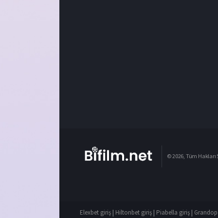
© 2026, Tüm Hakları S
Elexbet giriş
|
Hiltonbet giriş
|
Piabella giriş
|
Grandope