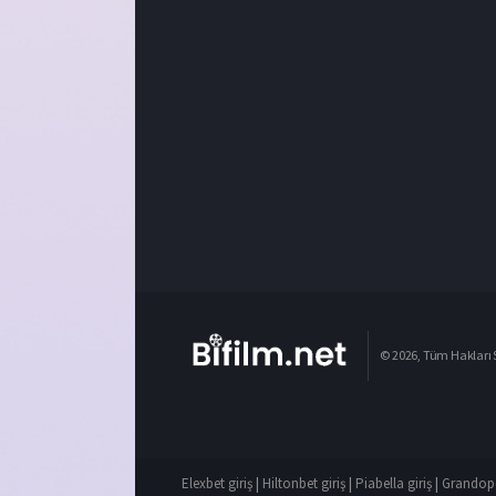
© 2026, Tüm Hakları S
Elexbet giriş
|
Hiltonbet giriş
|
Piabella giriş
|
Grandope