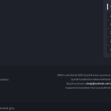
Bifilm.net olarak 5651 Sayılı Kanun uyarınca i
üyeleri tarafından eklenmektedir. 
aklıdır.
düşünüyorsanız
dergi@outlook.com.
kapsamında bizlere müracaat etmeniz d
rabet giriş