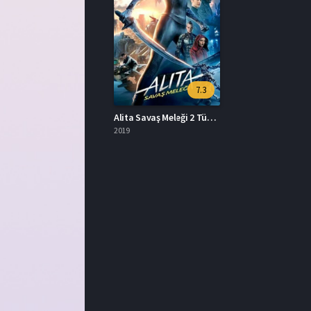
7.3
Alita Savaş Meleği 2 Türkçe Dublaj İzle HD Film
2019