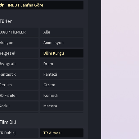
IMDB Puanı'na Göre
Türler
1080P FİLMLER
Aile
Aksiyon
Animasyon
Belgesel
Bilim Kurgu
Biyografi
Dram
Fantastik
Fantezi
Gerilim
Gizem
HD Filmler
Komedi
Korku
Macera
Müzik
Romantik
Film Dili
Savaş
Spor
TR Dublaj
TR Altyazı
Suç
Tarih