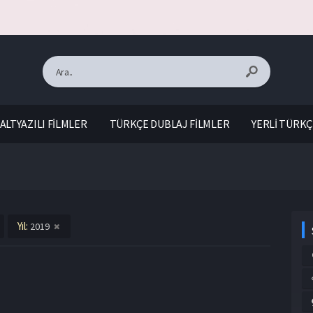
ALTYAZILI FİLMLER
TÜRKÇE DUBLAJ FİLMLER
YERLİ TÜRKÇ
Yıl:
2019