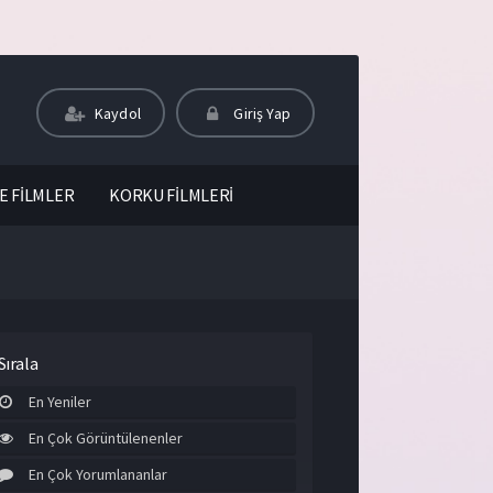
Kaydol
Giriş Yap
E FİLMLER
KORKU FİLMLERİ
Sırala
En Yeniler
En Çok Görüntülenenler
En Çok Yorumlananlar