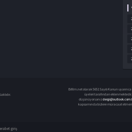
Bifilm.net olarak 5651 Sayılı Kanun uyarınca i
üyeleri tarafından eklenmektedir. 
aklıdır.
düşünüyorsanız
dergi@outlook.com.
kapsamında bizlere müracaat etmeniz d
rabet giriş