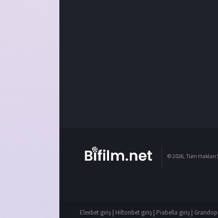
© 2026, Tüm Hakları S
Elexbet giriş
|
Hiltonbet giriş
|
Piabella giriş
|
Grandope