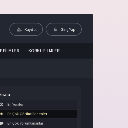
Kaydol
Giriş Yap
E FİLMLER
KORKU FİLMLERİ
Sırala
En Yeniler
En Çok Görüntülenenler
En Çok Yorumlananlar