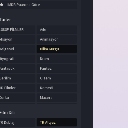
IMDB Puanı'na Göre
Türler
1080P FİLMLER
Aile
Aksiyon
Animasyon
Belgesel
Bilim Kurgu
Biyografi
Dram
Fantastik
Fantezi
Gerilim
Gizem
HD Filmler
Komedi
Korku
Macera
Müzik
Romantik
Film Dili
Savaş
Spor
TR Dublaj
TR Altyazı
Suç
Tarih