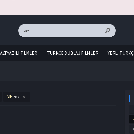
ALTYAZILI FİLMLER
TÜRKÇE DUBLAJ FİLMLER
YERLİ TÜRKÇ
Yıl:
2021