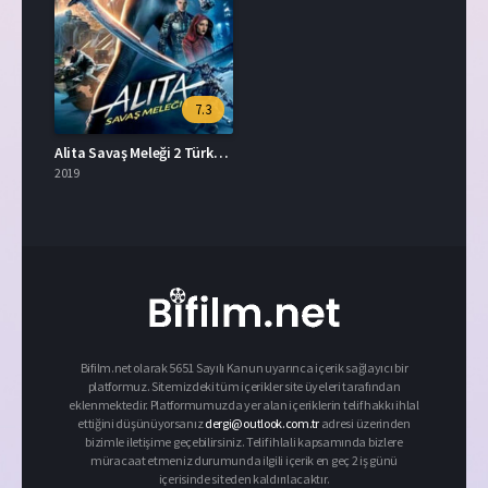
7.3
Alita Savaş Meleği 2 Türkçe Dublaj İzle HD Film
2019
Bifilm.net olarak 5651 Sayılı Kanun uyarınca içerik sağlayıcı bir
platformuz. Sitemizdeki tüm içerikler site üyeleri tarafından
eklenmektedir. Platformumuzda yer alan içeriklerin telif hakkı ihlal
ettiğini düşünüyorsanız
dergi@outlook.com.tr
adresi üzerinden
bizimle iletişime geçebilirsiniz. Telif ihlali kapsamında bizlere
müracaat etmeniz durumunda ilgili içerik en geç 2 iş günü
içerisinde siteden kaldırılacaktır.