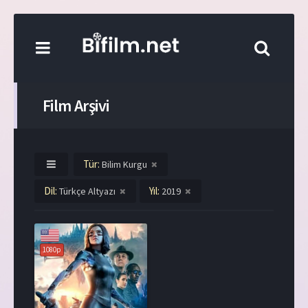
Film Arşivi
Tür:
Bilim Kurgu
Dil:
Yıl:
Türkçe Altyazı
2019
1080p