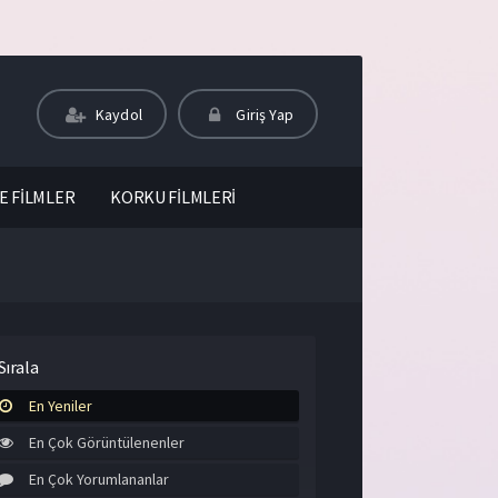
Kaydol
Giriş Yap
E FİLMLER
KORKU FİLMLERİ
Sırala
En Yeniler
En Çok Görüntülenenler
En Çok Yorumlananlar