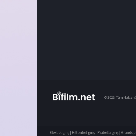
© 2026, Tüm Hakları S
Elexbet giriş
|
Hiltonbet giriş
|
Piabella giriş
|
Grandope