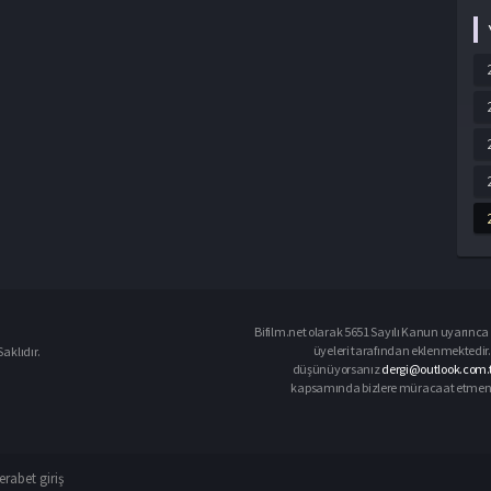
Bifilm.net olarak 5651 Sayılı Kanun uyarınca i
üyeleri tarafından eklenmektedir. 
aklıdır.
düşünüyorsanız
dergi@outlook.com.
kapsamında bizlere müracaat etmeniz d
rabet giriş