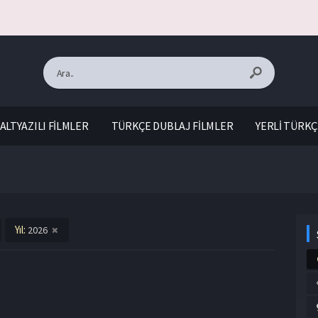
ALTYAZILI FİLMLER
TÜRKÇE DUBLAJ FİLMLER
YERLİ TÜRKÇ
Yıl:
2026