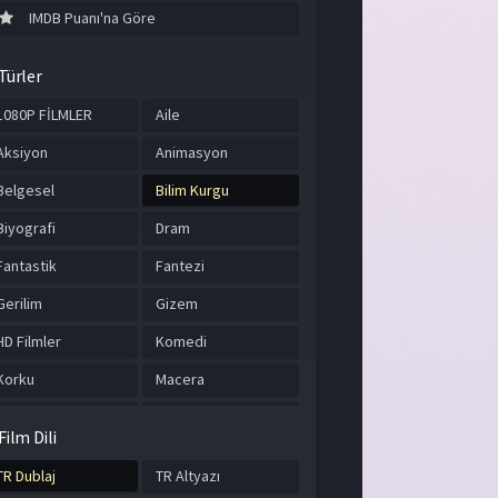
IMDB Puanı'na Göre
Türler
1080P FİLMLER
Aile
Aksiyon
Animasyon
Belgesel
Bilim Kurgu
Biyografi
Dram
Fantastik
Fantezi
Gerilim
Gizem
HD Filmler
Komedi
Korku
Macera
Müzik
Romantik
Film Dili
Savaş
Spor
TR Dublaj
TR Altyazı
Suç
Tarih