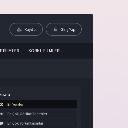
Kaydol
Giriş Yap
E FİLMLER
KORKU FİLMLERİ
Sırala
En Yeniler
En Çok Görüntülenenler
En Çok Yorumlananlar