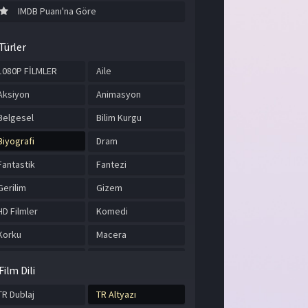
IMDB Puanı'na Göre
Türler
1080P FİLMLER
Aile
Aksiyon
Animasyon
Belgesel
Bilim Kurgu
Biyografi
Dram
Fantastik
Fantezi
Gerilim
Gizem
HD Filmler
Komedi
Korku
Macera
Müzik
Romantik
Film Dili
Savaş
Spor
TR Dublaj
TR Altyazı
Suç
Tarih