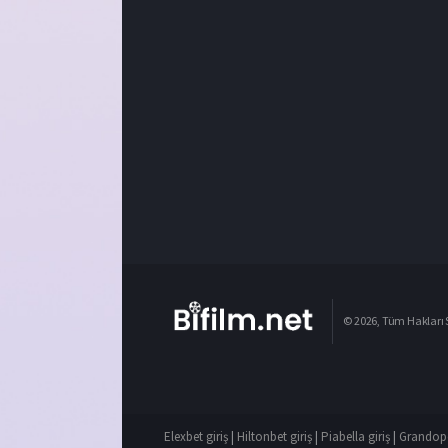
© 2026, Tüm Hakları S
Elexbet giriş
|
Hiltonbet giriş
|
Piabella giriş
|
Grandope