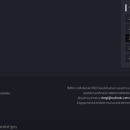
Bifilm.net olarak 5651 Sayılı Kanun uyarınca i
üyeleri tarafından eklenmektedir. 
aklıdır.
düşünüyorsanız
dergi@outlook.com.
kapsamında bizlere müracaat etmeniz d
rabet giriş