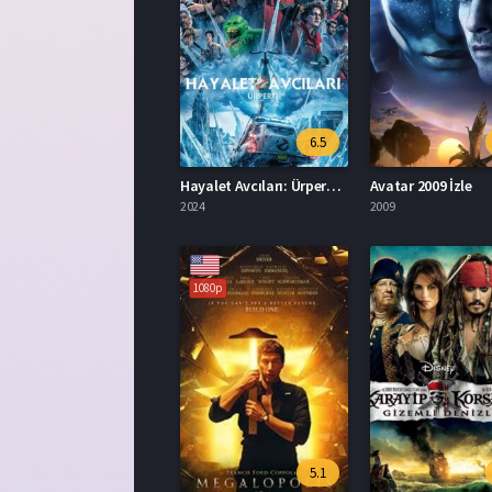
6.5
Hayalet Avcıları: Ürperti İzle
Avatar 2009 İzle
2024
2009
1080p
5.1