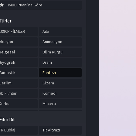
IMDB Puanı'na Göre
Türler
1080P FİLMLER
Aile
Aksiyon
Animasyon
Belgesel
Bilim Kurgu
Biyografi
Dram
Fantastik
Fantezi
Gerilim
Gizem
HD Filmler
Komedi
Korku
Macera
Müzik
Romantik
Film Dili
Savaş
Spor
TR Dublaj
TR Altyazı
Suç
Tarih