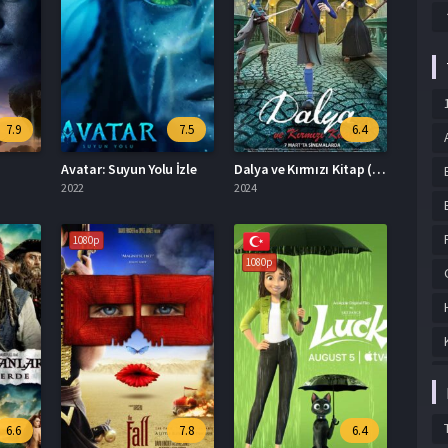
7.9
7.5
6.4
Avatar: Suyun Yolu İzle
Dalya ve Kırmızı Kitap (2025) Film İzle
2022
2024
1080p
1080p
6.6
7.8
6.4