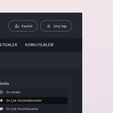
Kaydol
Giriş Yap
E FİLMLER
KORKU FİLMLERİ
Sırala
En Yeniler
En Çok Görüntülenenler
En Çok Yorumlananlar