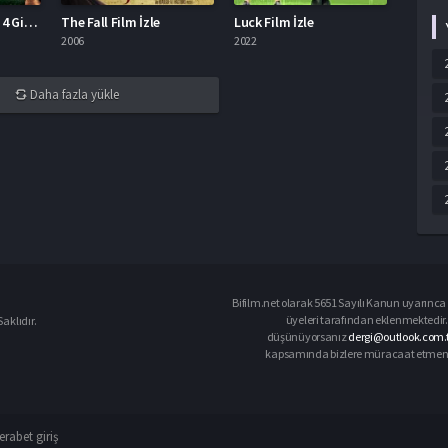
Karayip Korsanları 4 Gizemli Denizlerde İzle
The Fall Film İzle
Luck Film İzle
2006
2022
Daha fazla yükle
Bifilm.net olarak 5651 Sayılı Kanun uyarınca i
üyeleri tarafından eklenmektedir. 
aklıdır.
düşünüyorsanız
dergi@outlook.com.
kapsamında bizlere müracaat etmeniz d
rabet giriş