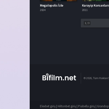
Megalopolis İzle
2024
2011
1
/
3
© 2026, Tüm Hakları S
Elexbet giriş
|
Hiltonbet giriş
|
Piabella giriş
|
Grandope