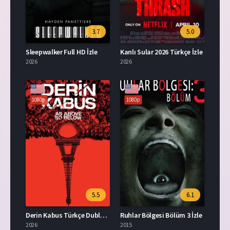
3.7
5.0
Sleepwalker Full HD İzle
Kanlı Sular 2026 Türkçe İzle
2026
2026
1080p
1080p
5.5
6.1
Derin Kabus Türkçe Dublaj İzle
Ruhlar Bölgesi Bölüm 3 İzle
2026
2015