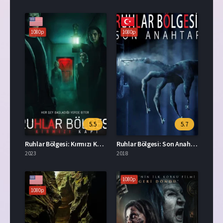
1080p
1080p
5.5
5.7
Ruhlar Bölgesi: Kırmızı Kapı Türkçe Dublaj İzle
Ruhlar Bölgesi: Son Anahtar İzle
2023
2018
1080p
1080p