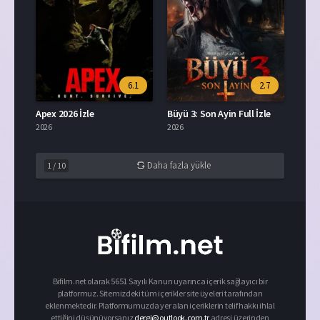
6.1
2.7
Apex 2026 İzle
Büyü 3: Son Ayin Full İzle
2026
2026
Daha fazla yükle
1
/
10
Bifilm.net olarak 5651 Sayılı Kanun uyarınca içerik sağlayıcı bir
platformuz. Sitemizdeki tüm içerikler site üyeleri tarafından
eklenmektedir. Platformumuzda yer alan içeriklerin telif hakkı ihlal
ettiğini düşünüyorsanız
dergi@outlook.com.tr
adresi üzerinden