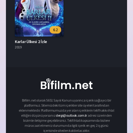
6.2
Karlar Ülkesi 2 İzle
2019
Bifilm.net olarak 5651 Sayılı Kanun uyarınca içerik sağlayıcı bir
platformuz. Sitemizdeki tüm içerikler site üyeleri tarafından
eklenmektedir. Platformumuzda yer alan içeriklerin telif hakkı ihlal
ettiğini düşünüyorsanız
dergi@outlook.com.tr
adresi üzerinden
bizimle iletişime geçebilirsiniz. Telif ihlali kapsamında bizlere
müracaat etmeniz durumunda ilgili içerik en geç 2 iş günü
içerisinde siteden kaldırılacaktır.