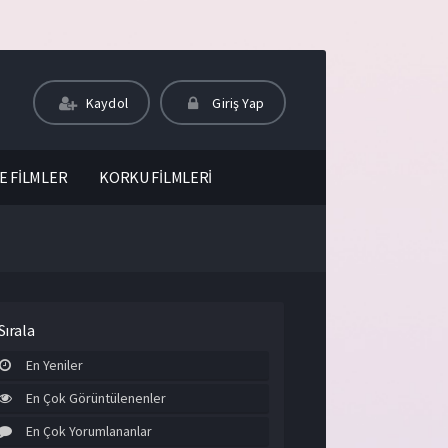
Kaydol
Giriş Yap
E FİLMLER
KORKU FİLMLERİ
Sırala
En Yeniler
En Çok Görüntülenenler
En Çok Yorumlananlar