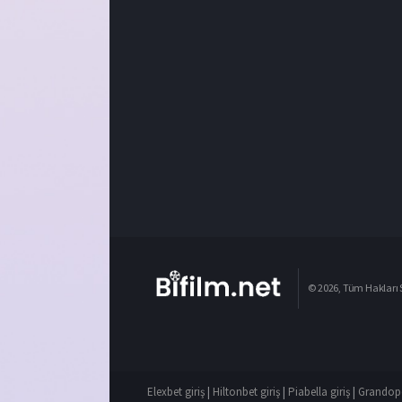
© 2026, Tüm Hakları S
Elexbet giriş
|
Hiltonbet giriş
|
Piabella giriş
|
Grandope