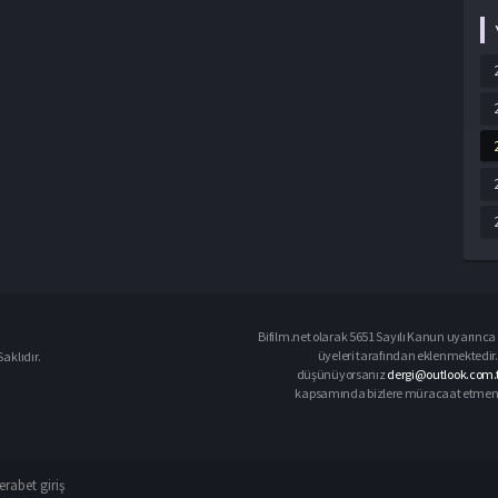
Bifilm.net olarak 5651 Sayılı Kanun uyarınca i
üyeleri tarafından eklenmektedir. 
aklıdır.
düşünüyorsanız
dergi@outlook.com.
kapsamında bizlere müracaat etmeniz d
rabet giriş