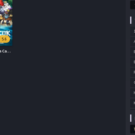
5.6
Cesur Çocuk Elveda Canavar Türkçe Dublaj İzle