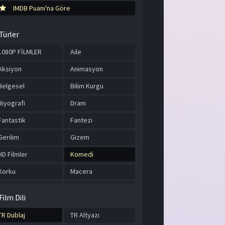
IMDB Puanı'na Göre
Türler
1080P FİLMLER
Aile
Aksiyon
Animasyon
Belgesel
Bilim Kurgu
Biyografi
Dram
Fantastik
Fantezi
Gerilim
Gizem
HD Filmler
Komedi
Korku
Macera
Müzik
Romantik
Film Dili
Savaş
Spor
TR Dublaj
TR Altyazı
Suç
Tarih