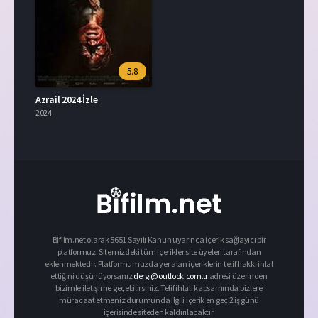
5.8
Azrail 2024 İzle
2024
Bifilm.net olarak 5651 Sayılı Kanun uyarınca içerik sağlayıcı bir
platformuz. Sitemizdeki tüm içerikler site üyeleri tarafından
eklenmektedir. Platformumuzda yer alan içeriklerin telif hakkı ihlal
ettiğini düşünüyorsanız
dergi@outlook.com.tr
adresi üzerinden
bizimle iletişime geçebilirsiniz. Telif ihlali kapsamında bizlere
müracaat etmeniz durumunda ilgili içerik en geç 2 iş günü
içerisinde siteden kaldırılacaktır.