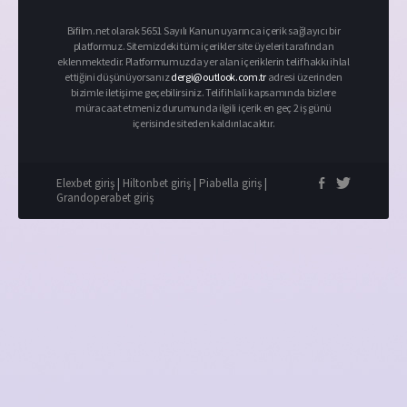
Bifilm.net olarak 5651 Sayılı Kanun uyarınca içerik sağlayıcı bir
platformuz. Sitemizdeki tüm içerikler site üyeleri tarafından
eklenmektedir. Platformumuzda yer alan içeriklerin telif hakkı ihlal
ettiğini düşünüyorsanız
dergi@outlook.com.tr
adresi üzerinden
bizimle iletişime geçebilirsiniz. Telif ihlali kapsamında bizlere
müracaat etmeniz durumunda ilgili içerik en geç 2 iş günü
içerisinde siteden kaldırılacaktır.
Elexbet giriş
|
Hiltonbet giriş
|
Piabella giriş
|
Grandoperabet giriş