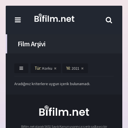
Film Arşivi
Tür:
Yıl:
Korku
2021
Aradığınız kriterlere uygun içerik bulunamadı.
Bifilm.net olarak 5651 Sayılı Kanun uyarınca içerik sağlayıcı bir