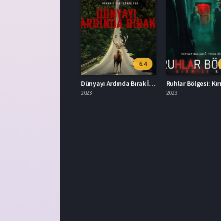
6.4
Dünyayı Ardında Bırak İzle
2023
2023