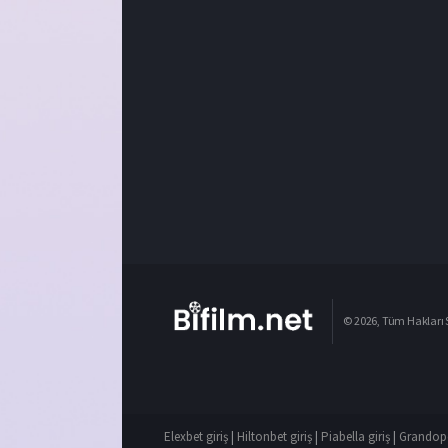
© 2026, Tüm Hakları S
Elexbet giriş
|
Hiltonbet giriş
|
Piabella giriş
|
Grandope