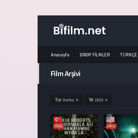
Anasayfa
1080P FİLMLER
TÜRKÇE 
Film Arşivi
Tür:
Yıl:
Korku
2023
1080p
1080p