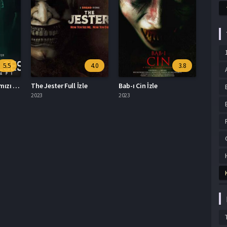
5.5
4.0
3.8
Ruhlar Bölgesi: Kırmızı Kapı Türkçe Dublaj İzle
The Jester Full İzle
Bab-ı Cin İzle
2023
2023