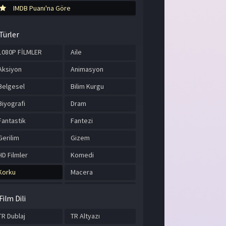
IMDB Puanı'na Göre
Türler
1080P FİLMLER
Aile
Aksiyon
Animasyon
Belgesel
Bilim Kurgu
Biyografi
Dram
Fantastik
Fantezi
Gerilim
Gizem
HD Filmler
Komedi
Korku
Macera
Müzik
Romantik
Film Dili
Savaş
Spor
TR Dublaj
TR Altyazı
Suç
Tarih