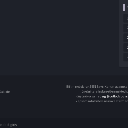
Bifilm.net olarak 5651 Sayılı Kanun uyarınca i
üyeleri tarafından eklenmektedir. 
aklıdır.
düşünüyorsanız
dergi@outlook.com.
kapsamında bizlere müracaat etmeniz d
rabet giriş