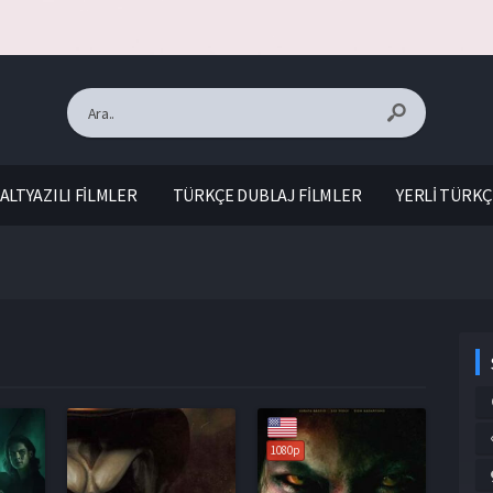
ALTYAZILI FİLMLER
TÜRKÇE DUBLAJ FİLMLER
YERLİ TÜRKÇ
1080p