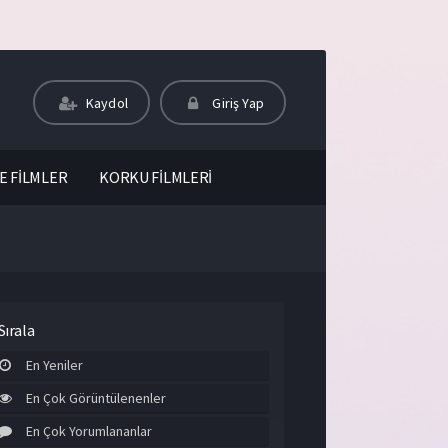
Kaydol
Giriş Yap
E FİLMLER
KORKU FİLMLERİ
Sırala
En Yeniler
En Çok Görüntülenenler
En Çok Yorumlananlar