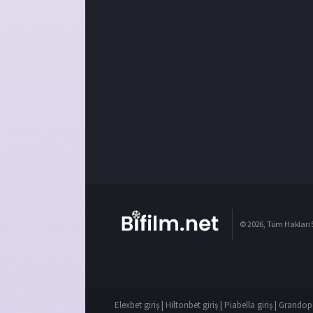
© 2026, Tüm Hakları S
Elexbet giriş
|
Hiltonbet giriş
|
Piabella giriş
|
Grandope