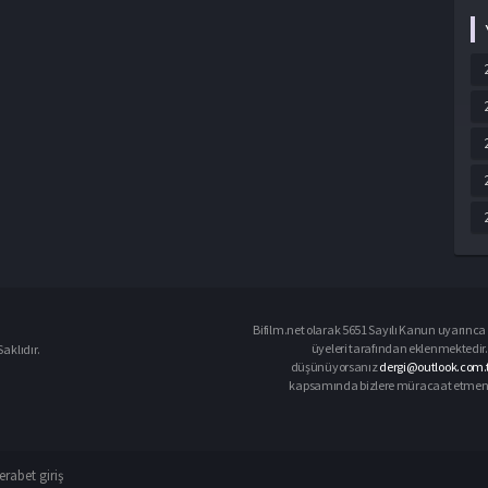
Bifilm.net olarak 5651 Sayılı Kanun uyarınca i
üyeleri tarafından eklenmektedir. 
aklıdır.
düşünüyorsanız
dergi@outlook.com.
kapsamında bizlere müracaat etmeniz d
rabet giriş