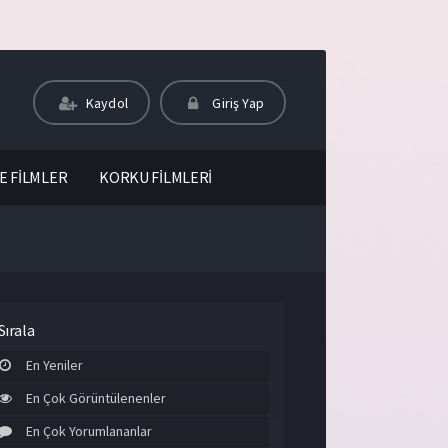
Kaydol
Giriş Yap
E FİLMLER
KORKU FİLMLERİ
Sırala
En Yeniler
En Çok Görüntülenenler
En Çok Yorumlananlar