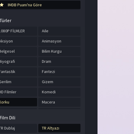
IMDB Puanı'na Göre
Türler
1080P FİLMLER
Aile
Aksiyon
Animasyon
Belgesel
Bilim Kurgu
Biyografi
Dram
Fantastik
Fantezi
Gerilim
Gizem
HD Filmler
Komedi
Korku
Macera
Müzik
Romantik
Film Dili
Savaş
Spor
TR Dublaj
TR Altyazı
Suç
Tarih