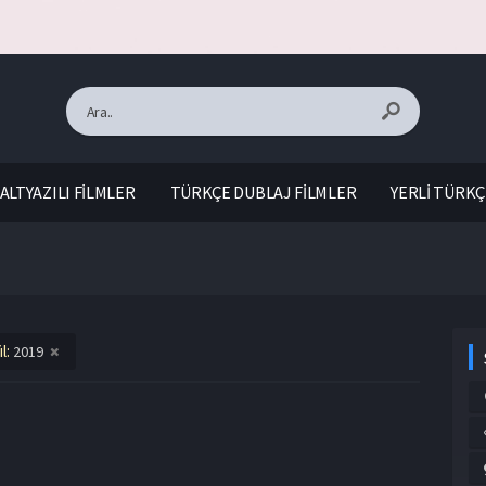
ALTYAZILI FİLMLER
TÜRKÇE DUBLAJ FİLMLER
YERLİ TÜRKÇ
ıl:
2019