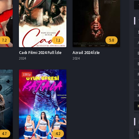
7.2
7.1
5.8
Cadı Filmi 2024 Full İzle
Azrail 2024 İzle
2024
2024
1080p
4.7
4.2