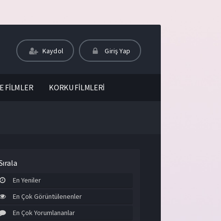
Kaydol
Giriş Yap
E FİLMLER
KORKU FİLMLERİ
Sırala
En Yeniler
En Çok Görüntülenenler
En Çok Yorumlananlar