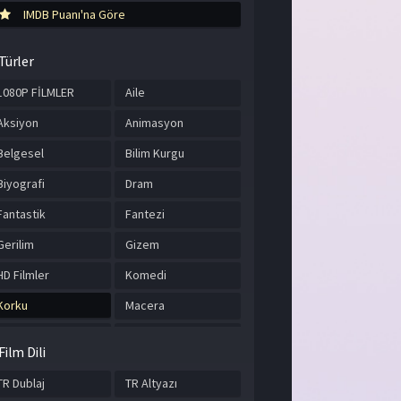
IMDB Puanı'na Göre
Türler
1080P FİLMLER
Aile
Aksiyon
Animasyon
Belgesel
Bilim Kurgu
Biyografi
Dram
Fantastik
Fantezi
Gerilim
Gizem
HD Filmler
Komedi
Korku
Macera
Müzik
Romantik
Film Dili
Savaş
Spor
TR Dublaj
TR Altyazı
Suç
Tarih