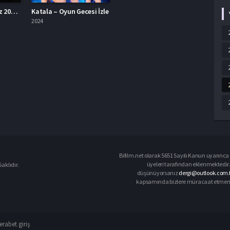
The Crow: Ölümsüz 2024 İzle
Katala – Oyun Gecesi İzle
2024
Bifilm.net olarak 5651 Sayılı Kanun uyarınca i
üyeleri tarafından eklenmektedir. 
aklıdır.
düşünüyorsanız
dergi@outlook.com.
kapsamında bizlere müracaat etmeniz d
rabet giriş