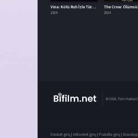
Vina: Kötü Ruh İzle Türkçe Dublaj
2024
2024
© 2026, Tüm Hakları S
Elexbet giriş
|
Hiltonbet giriş
|
Piabella giriş
|
Grandope