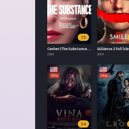
7.5
Cevher (The Substance) 2024 Film İzle Türkçe Dublaj
Gülümse 2 Full İzle
2024
2024
1080p
1080p
5.4