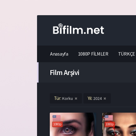
Anasayfa
1080P FİLMLER
TÜRKÇE 
Film Arşivi
Tür:
Yıl:
Korku
2024
1080p
1080p