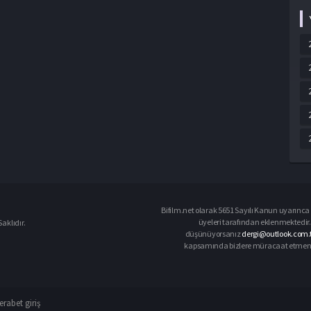
Bifilm.net olarak 5651 Sayılı Kanun uyarınca i
üyeleri tarafından eklenmektedir. 
aklıdır.
düşünüyorsanız
dergi@outlook.com.
kapsamında bizlere müracaat etmeniz d
rabet giriş