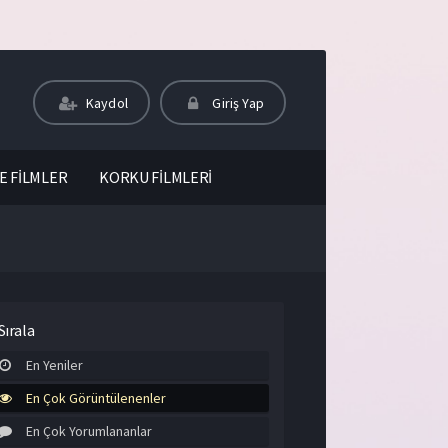
Kaydol
Giriş Yap
E FİLMLER
KORKU FİLMLERİ
Sırala
En Yeniler
En Çok Görüntülenenler
En Çok Yorumlananlar