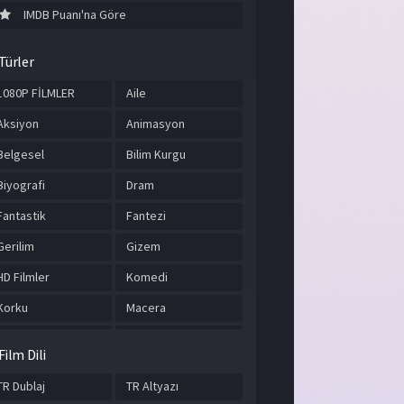
IMDB Puanı'na Göre
Türler
1080P FİLMLER
Aile
Aksiyon
Animasyon
Belgesel
Bilim Kurgu
Biyografi
Dram
Fantastik
Fantezi
Gerilim
Gizem
HD Filmler
Komedi
Korku
Macera
Müzik
Romantik
Film Dili
Savaş
Spor
TR Dublaj
TR Altyazı
Suç
Tarih