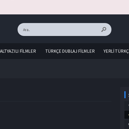
ALTYAZILI FİLMLER
TÜRKÇE DUBLAJ FİLMLER
YERLİ TÜRKÇ