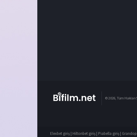
© 2026, Tüm Hakları S
Elexbet giriş
|
Hiltonbet giriş
|
Piabella giriş
|
Grandope