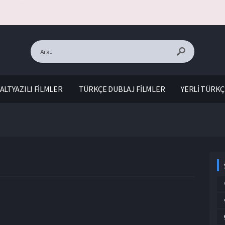
ALTYAZILI FİLMLER
TÜRKÇE DUBLAJ FİLMLER
YERLİ TÜRKÇ