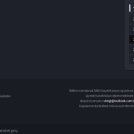
Bifilm.net olarak 5651 Sayılı Kanun uyarınca i
üyeleri tarafından eklenmektedir. 
aklıdır.
düşünüyorsanız
dergi@outlook.com.
kapsamında bizlere müracaat etmeniz d
rabet giriş