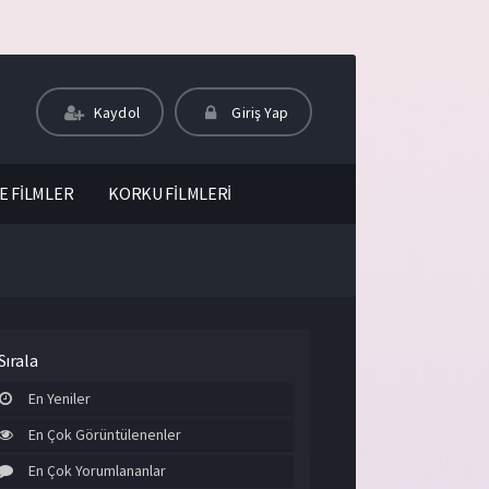
Kaydol
Giriş Yap
E FİLMLER
KORKU FİLMLERİ
Sırala
En Yeniler
En Çok Görüntülenenler
En Çok Yorumlananlar