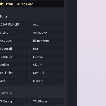
IMDB Puanı'na Göre
Türler
1080P FİLMLER
Aile
Aksiyon
Animasyon
Belgesel
Bilim Kurgu
Biyografi
Dram
Fantastik
Fantezi
Gerilim
Gizem
HD Filmler
Komedi
Korku
Macera
Müzik
Romantik
Film Dili
Savaş
Spor
TR Dublaj
TR Altyazı
Suç
Tarih