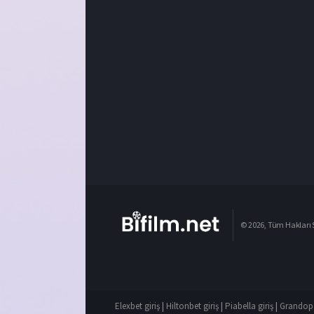
© 2026, Tüm Hakları S
Elexbet giriş
|
Hiltonbet giriş
|
Piabella giriş
|
Grandope