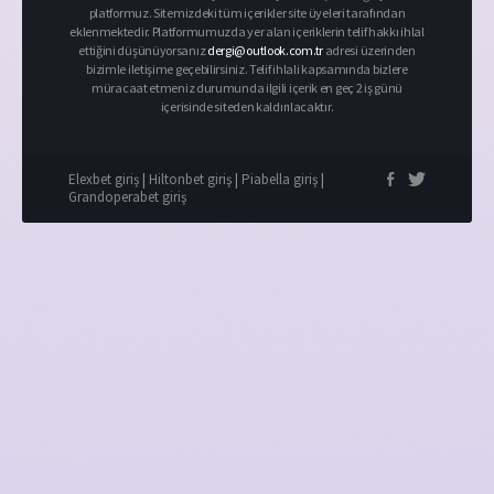
platformuz. Sitemizdeki tüm içerikler site üyeleri tarafından
eklenmektedir. Platformumuzda yer alan içeriklerin telif hakkı ihlal
ettiğini düşünüyorsanız
dergi@outlook.com.tr
adresi üzerinden
bizimle iletişime geçebilirsiniz. Telif ihlali kapsamında bizlere
müracaat etmeniz durumunda ilgili içerik en geç 2 iş günü
içerisinde siteden kaldırılacaktır.
Elexbet giriş
|
Hiltonbet giriş
|
Piabella giriş
|
Grandoperabet giriş