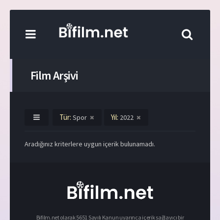
Film Arşivi
Tür:
Yıl:
Spor
2022
Aradığınız kriterlere uygun içerik bulunamadı.
Bifilm.net olarak 5651 Sayılı Kanun uyarınca içerik sağlayıcı bir