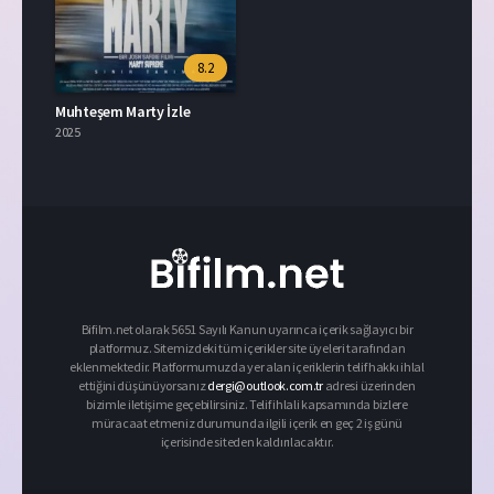
8.2
Muhteşem Marty İzle
2025
Bifilm.net olarak 5651 Sayılı Kanun uyarınca içerik sağlayıcı bir
platformuz. Sitemizdeki tüm içerikler site üyeleri tarafından
eklenmektedir. Platformumuzda yer alan içeriklerin telif hakkı ihlal
ettiğini düşünüyorsanız
dergi@outlook.com.tr
adresi üzerinden
bizimle iletişime geçebilirsiniz. Telif ihlali kapsamında bizlere
müracaat etmeniz durumunda ilgili içerik en geç 2 iş günü
içerisinde siteden kaldırılacaktır.