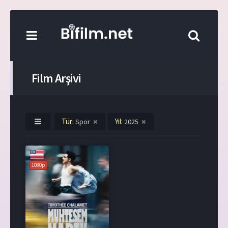
Film Arşivi
Tür:
Yıl:
Spor
2025
1080p