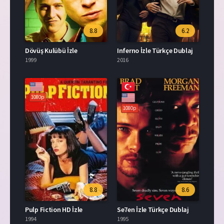
8.8
6.2
Dövüş Kulübü İzle
Inferno İzle Türkçe Dublaj
1999
2016
1080p
1080p
8.8
8.6
Pulp Fiction HD İzle
Se7en İzle Türkçe Dublaj
1994
1995