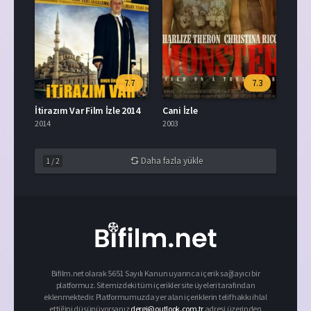
7.7
7.3
İtirazım Var Film İzle 2014
Cani İzle
2014
2003
Daha fazla yükle
1
/
2
Bifilm.net olarak 5651 Sayılı Kanun uyarınca içerik sağlayıcı bir
platformuz. Sitemizdeki tüm içerikler site üyeleri tarafından
eklenmektedir. Platformumuzda yer alan içeriklerin telif hakkı ihlal
ettiğini düşünüyorsanız
dergi@outlook.com.tr
adresi üzerinden