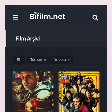
Film Arşivi
Tür:
Yıl:
Suç
2024
1080p
1080p