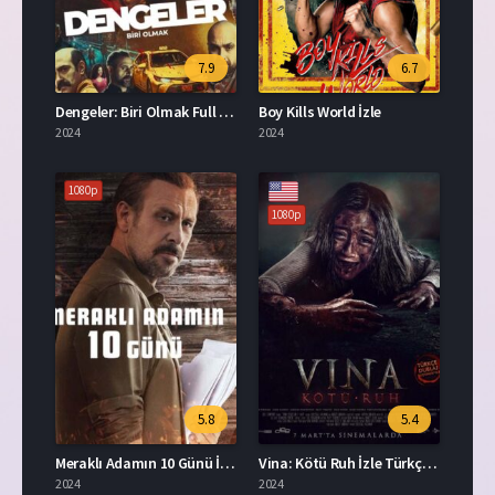
7.9
6.7
Dengeler: Biri Olmak Full HD İzle
Boy Kills World İzle
2024
2024
1080p
1080p
5.8
5.4
Meraklı Adamın 10 Günü İzle
Vina: Kötü Ruh İzle Türkçe Dublaj
2024
2024