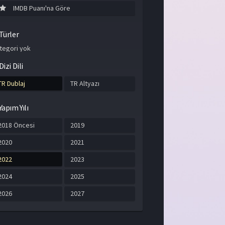
IMDB Puanı'na Göre
Türler
tegori yok
Dizi Dili
TR Dublaj
TR Altyazı
Yapım Yılı
2018 Öncesi
2019
2020
2021
2022
2023
2024
2025
2026
2027