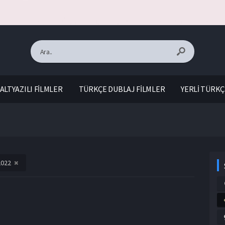
ALTYAZILI FİLMLER
TÜRKÇE DUBLAJ FİLMLER
YERLİ TÜRKÇ
2022