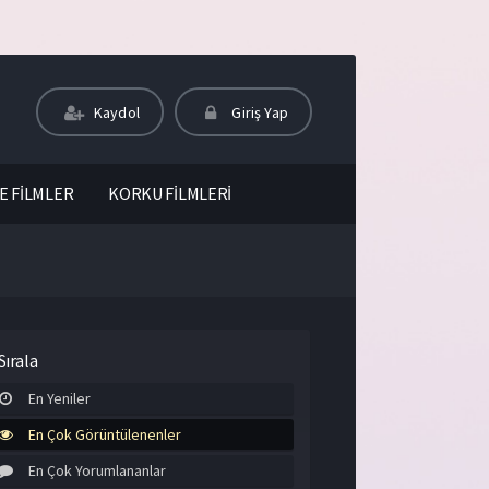
Kaydol
Giriş Yap
E FİLMLER
KORKU FİLMLERİ
Sırala
En Yeniler
En Çok Görüntülenenler
En Çok Yorumlananlar