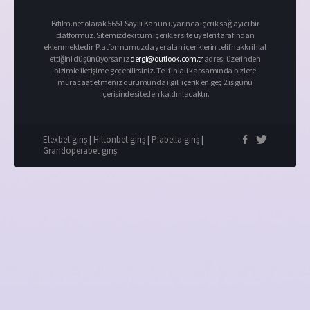
Bifilm.net olarak 5651 Sayılı Kanun uyarınca içerik sağlayıcı bir
platformuz. Sitemizdeki tüm içerikler site üyeleri tarafından
eklenmektedir. Platformumuzda yer alan içeriklerin telif hakkı ihlal
ettiğini düşünüyorsanız
dergi@outlook.com.tr
adresi üzerinden
bizimle iletişime geçebilirsiniz. Telif ihlali kapsamında bizlere
müracaat etmeniz durumunda ilgili içerik en geç 2 iş günü
içerisinde siteden kaldırılacaktır.
Elexbet giriş
|
Hiltonbet giriş
|
Piabella giriş
|
Grandoperabet giriş