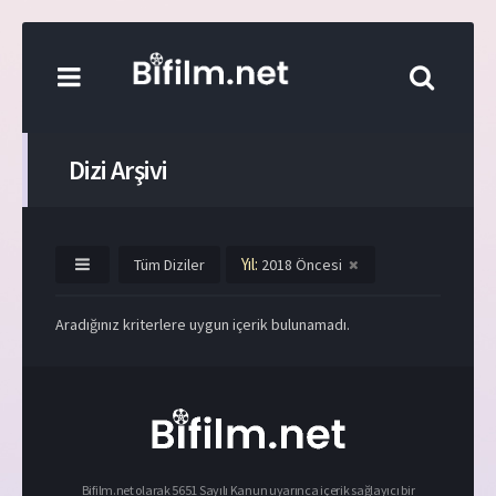
Dizi Arşivi
Yıl:
Tüm Diziler
2018 Öncesi
Aradığınız kriterlere uygun içerik bulunamadı.
Bifilm.net olarak 5651 Sayılı Kanun uyarınca içerik sağlayıcı bir