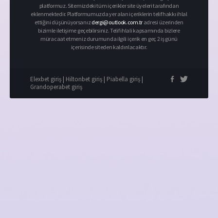
platformuz. Sitemizdeki tüm içerikler site üyeleri tarafından
eklenmektedir. Platformumuzda yer alan içeriklerin telif hakkı ihlal
ettiğini düşünüyorsanız
dergi@outlook.com.tr
adresi üzerinden
bizimle iletişime geçebilirsiniz. Telif ihlali kapsamında bizlere
müracaat etmeniz durumunda ilgili içerik en geç 2 iş günü
içerisinde siteden kaldırılacaktır.
Elexbet giriş
|
Hiltonbet giriş
|
Piabella giriş
|
Grandoperabet giriş