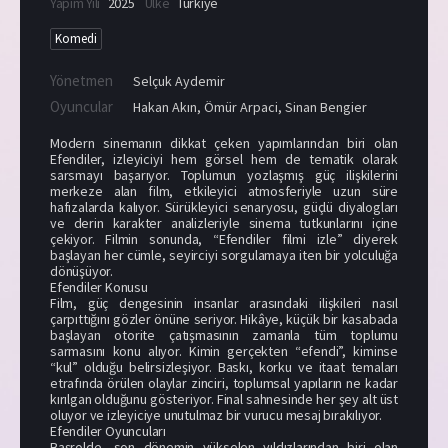
Yapım Yılı
2025
Ülke
Türkiye
Komedi
Yönetmen
Selçuk Aydemir
Oyuncular
Hakan Akın
,
Ömür Arpaci
,
Sinan Bengier
Modern sinemanın dikkat çeken yapımlarından biri olan
Efendiler, izleyiciyi hem görsel hem de tematik olarak
sarsmayı başarıyor. Toplumun yozlaşmış güç ilişkilerini
merkeze alan film, etkileyici atmosferiyle uzun süre
hafızalarda kalıyor. Sürükleyici senaryosu, güçlü diyalogları
ve derin karakter analizleriyle sinema tutkunlarını içine
çekiyor. Filmin sonunda, “Efendiler filmi izle” diyerek
başlayan her cümle, seyirciyi sorgulamaya iten bir yolculuğa
dönüşüyor.
Efendiler Konusu
Film, güç dengesinin insanlar arasındaki ilişkileri nasıl
çarpıttığını gözler önüne seriyor. Hikâye, küçük bir kasabada
başlayan otorite çatışmasının zamanla tüm toplumu
sarmasını konu alıyor. Kimin gerçekten “efendi”, kiminse
“kul” olduğu belirsizleşiyor. Baskı, korku ve itaat temaları
etrafında örülen olaylar zinciri, toplumsal yapıların ne kadar
kırılgan olduğunu gösteriyor. Final sahnesinde her şey alt üst
oluyor ve izleyiciye unutulmaz bir vurucu mesaj bırakılıyor.
Efendiler Oyuncuları
Başrolde, son dönemin yükselen yıldızlarından biri olan