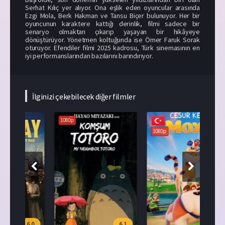
Serhat Kılıç yer alıyor. Ona eşlik eden oyuncular arasında
Ezgi Mola, Berk Hakman ve Tansu Biçer bulunuyor. Her bir
oyuncunun karaktere kattığı derinlik, filmi sadece bir
senaryo olmaktan çıkarıp yaşayan bir hikâyeye
dönüştürüyor. Yönetmen koltuğunda ise Ömer Faruk Sorak
oturuyor. Efendiler filmi 2025 kadrosu, Türk sinemasının en
iyi performanslarından bazılarını barındırıyor.
İlginizi çekebilecek diğer filmler
1080p
108
1080p
.0
6.1
7.6