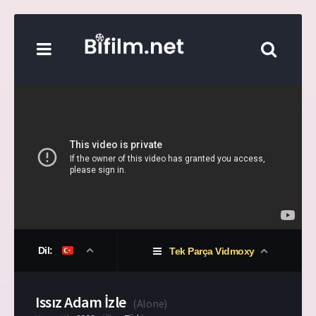
Dil:
Tek Parça Vidmoxy
Issız Adam İzle
(
Alone
)