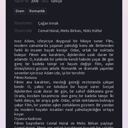
Yapım Yılı
2008
Ülke
Türkiye
Dram
Romantik
Yönetmen
Çağan Irmak
Oyuncular
Cemal Hünal
,
Melis Birkan
,
Yıldız Kültür
Issız Adam, izleyiciye duygusal bir hikaye sunar. Film,
modern zamanlarda yaşanan yalnızlığı konu alır. Birbirinden
farklı iki insanın hayatı kesişir. Onlar, ortak bir noktada
buluşur. Filmin ana karakteri, ilişkilerden uzak duran bir
adamdır. O, kalabalık bir şehirde kendi halinde yaşar. Bir gün
genç bir kadınla tanışır ve hayatı değişir. Film, aşkın
dönüştürücü gücünü anlatır. Romantik ve dramatik yapımlar
sevenler için Issız Adam izle, iyi bir tercihtir.
Filmin Konusu
Filmin ana karakteri, mesleği gereği restoranda çalışan
biridir. O, yalnız ve tekdüze bir hayat sürer. Sosyal
ilişkilerden uzak durur. Bir gün, bir sahaf dükkanına girer.
Orada, kostüm tasarımcısı olan genç bir kadınla tanışır. İki
farklı dünya, bir araya gelir. Onlar, ortak noktalarını bulmaya
çalışır. Film, bir yandan aşkın zorluklarını gösterir. Bir yandan
da modern hayatın insanları nasıl yalnızlaştırdığını ortaya
koyar.
Oyuncu Kadrosu
Filmin başrollerini Cemal Hünal ve Melis Birkan paylaşır.
Cemal Hünal, filmin ana erkek karakterini başarılı bir şekilde