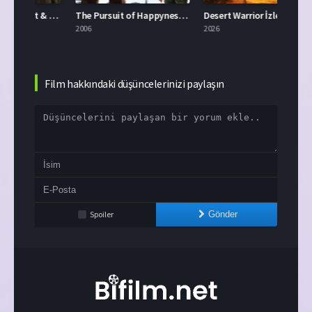
Virginia Woolf’s Night & Day Full HD İzle
The Pursuit of Happyness 2006 İzle
Desert Warrior İzle
2006
2026
2003
Film hakkındaki düşüncelerinizi paylaşın
Spoiler
Gönder