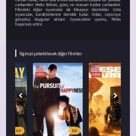
canlandırır. Melis Birkan, genç ve masum kadını canlandırır.
Filmdeki diğer oyuncular da hikayeyi destekler. Usta
oyuncular, karakterlerine derinlik katar. Onlar, seyirciye
gerçekçi duygular aktarır. Oyuncuların uyumu, filmin
başarısını artırır.
İlginizi çekebilecek diğer filmler
108
1080p
1080p
.0
8.0
4.3