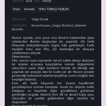
Yapım Yılı
2024
Ülke
Türkiye
Dram
Komedi
YERLİ TÜRKÇE FİLMLER
Yönetmen
Tolga Örnek
Oyuncular
Boran Kuzum
,
Cengiz Bozkurt
,
Şebnem
Bozoklu
Mucize Aynalar, usta yazar Aziz Nesin'in kaleminden çıkan
öykülerden ilhamla oluşturulan bir yapımdır. Altı farklı
hikayenin birleştirilmesiyle özgün hale getirilmiştir. Farklı
hayalleri konu alan film, sizi bambaşka bir dünyaya
sürüklemeye adaydır.
Filmin Konusu
Film, mucize ayna sayesinde servet sahibi olmayı düşleyen
bir adamın arzusuna kavuştuktan sonraki değişimlerini
izleyicilere sunar. Diğer öykülerin birinde de dilediği aşkı
yaşamak için arayışta olan bir kadın yer alır. Mucize aynanın
gösterdiği mükemmel adamla tanıştıktan sonra isteğinin tam
karşılığını bulamaz.
Eser, altı farklı hikayede her insanın hayallerinin
gerçekleşmesi üzerine kuruludur. Ancak bu düşlerin nafile
olduğunu ve hayattaki diğer güzelliklerin görülmesi
gerektiğini vurgular. Nesin'in hiciv dili ve absürt bakış açısı,
izleyicileri bir yandan güldürürken diğer taraftan da
düşündürür.
Mucize Aynalar Oyuncuları