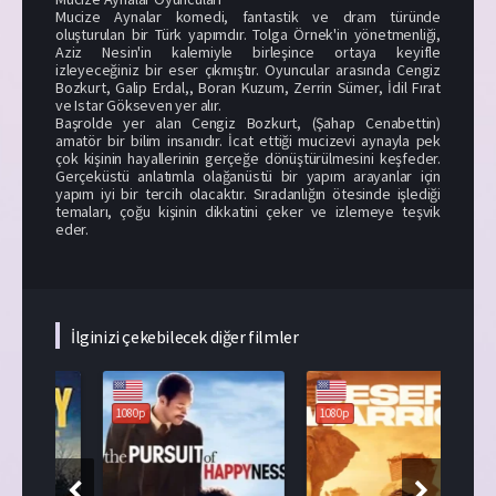
Mucize Aynalar komedi, fantastik ve dram türünde
oluşturulan bir Türk yapımdır. Tolga Örnek'in yönetmenliği,
Aziz Nesin'in kalemiyle birleşince ortaya keyifle
izleyeceğiniz bir eser çıkmıştır. Oyuncular arasında Cengiz
Bozkurt, Galip Erdal,, Boran Kuzum, Zerrin Sümer, İdil Fırat
ve Istar Gökseven yer alır.
Başrolde yer alan Cengiz Bozkurt, (Şahap Cenabettin)
amatör bir bilim insanıdır. İcat ettiği mucizevi aynayla pek
çok kişinin hayallerinin gerçeğe dönüştürülmesini keşfeder.
Gerçeküstü anlatımla olağanüstü bir yapım arayanlar için
yapım iyi bir tercih olacaktır. Sıradanlığın ötesinde işlediği
temaları, çoğu kişinin dikkatini çeker ve izlemeye teşvik
eder.
İlginizi çekebilecek diğer filmler
108
1080p
1080p