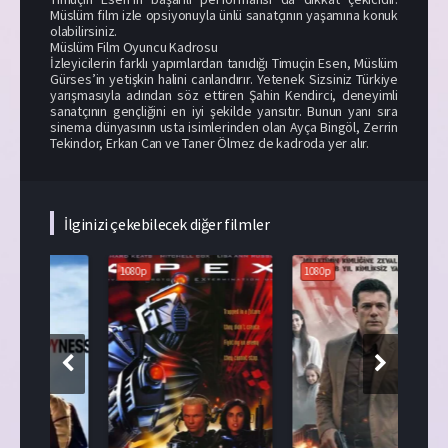
Müslüm film izle opsiyonuyla ünlü sanatçının yaşamına konuk
olabilirsiniz.
Müslüm Film Oyuncu Kadrosu
İzleyicilerin farklı yapımlardan tanıdığı Timuçin Esen, Müslüm
Gürses’in yetişkin halini canlandırır. Yetenek Sizsiniz Türkiye
yarışmasıyla adından söz ettiren Şahin Kendirci, deneyimli
sanatçının gençliğini en iyi şekilde yansıtır. Bunun yanı sıra
sinema dünyasının usta isimlerinden olan Ayça Bingöl, Zerrin
Tekindor, Erkan Can ve Taner Ölmez de kadroda yer alır.
İlginizi çekebilecek diğer filmler
1080p
1080p
108