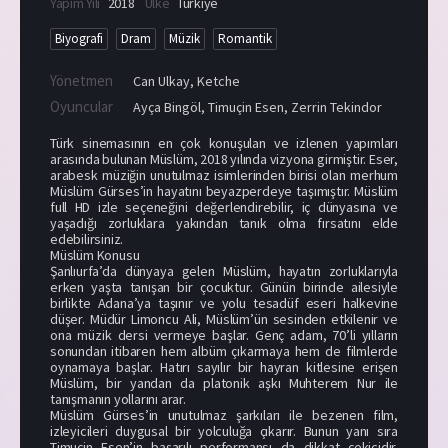
Yapım Yılı
2018
Ülke
Türkiye
Biyografi
Dram
Müzik
Romantik
Yönetmen
Can Ulkay
,
Ketche
Oyuncular
Ayça Bingöl
,
Timuçin Esen
,
Zerrin Tekindor
Türk sinemasının en çok konuşulan ve izlenen yapımları
arasında bulunan Müslüm, 2018 yılında vizyona girmiştir. Eser,
arabesk müziğin unutulmaz isimlerinden birisi olan merhum
Müslüm Gürses’in hayatını beyazperdeye taşımıştır. Müslüm
full HD izle seçeneğini değerlendirebilir, iç dünyasına ve
yaşadığı zorluklara yakından tanık olma fırsatını elde
edebilirsiniz.
Müslüm Konusu
Şanlıurfa’da dünyaya gelen Müslüm, hayatın zorluklarıyla
erken yaşta tanışan bir çocuktur. Günün birinde ailesiyle
birlikte Adana’ya taşınır ve yolu tesadüf eseri halkevine
düşer. Müdür Limoncu Ali, Müslüm’ün sesinden etkilenir ve
ona müzik dersi vermeye başlar. Genç adam, 70’li yılların
sonundan itibaren hem albüm çıkarmaya hem de filmlerde
oynamaya başlar. Hatırı sayılır bir hayran kitlesine erişen
Müslüm, bir yandan da platonik aşkı Muhterem Nur ile
tanışmanın yollarını arar.
Müslüm Gürses’in unutulmaz şarkıları ile bezenen film,
izleyicileri duygusal bir yolculuğa çıkarır. Bunun yanı sıra
Timuçin Esen’in başarılı performansı da dikkat çekicidir.