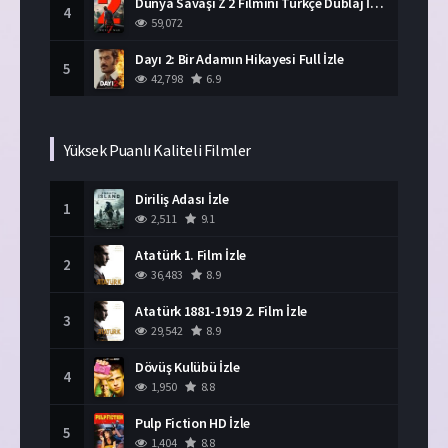
Dünya Savaşı Z 2 Filmini Türkçe Dublaj İzle
4
59,072
Dayı 2: Bir Adamın Hikayesi Full İzle
5
42,798
6.9
Yüksek Puanlı Kaliteli Filmler
Diriliş Adası İzle
1
2,511
9.1
Atatürk 1. Film İzle
2
36,483
8.9
Atatürk 1881-1919 2. Film İzle
3
29,542
8.9
Dövüş Kulübü İzle
4
1,950
8.8
Pulp Fiction HD İzle
5
1,404
8.8