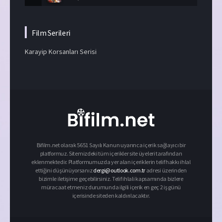
Film Serileri
Karayip Korsanları Serisi
Bifilm.net olarak 5651 Sayılı Kanun uyarınca içerik sağlayıcı bir
platformuz. Sitemizdeki tüm içerikler site üyeleri tarafından
eklenmektedir. Platformumuzda yer alan içeriklerin telif hakkı ihlal
ettiğini düşünüyorsanız
dergi@outlook.com.tr
adresi üzerinden
bizimle iletişime geçebilirsiniz. Telif ihlali kapsamında bizlere
müracaat etmeniz durumunda ilgili içerik en geç 2 iş günü
içerisinde siteden kaldırılacaktır.