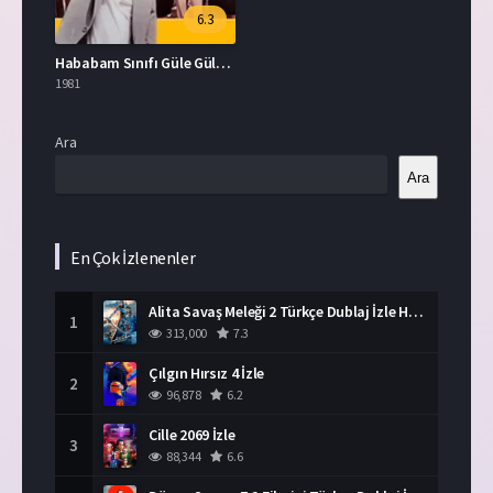
6.3
Hababam Sınıfı Güle Güle Full HD İzle
1981
Ara
Ara
En Çok İzlenenler
Alita Savaş Meleği 2 Türkçe Dublaj İzle HD Film
1
313,000
7.3
Çılgın Hırsız 4 İzle
2
96,878
6.2
Cille 2069 İzle
3
88,344
6.6