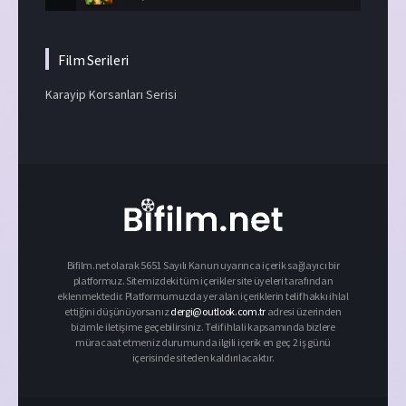
Film Serileri
Karayip Korsanları Serisi
Bifilm.net olarak 5651 Sayılı Kanun uyarınca içerik sağlayıcı bir
platformuz. Sitemizdeki tüm içerikler site üyeleri tarafından
eklenmektedir. Platformumuzda yer alan içeriklerin telif hakkı ihlal
ettiğini düşünüyorsanız
dergi@outlook.com.tr
adresi üzerinden
bizimle iletişime geçebilirsiniz. Telif ihlali kapsamında bizlere
müracaat etmeniz durumunda ilgili içerik en geç 2 iş günü
içerisinde siteden kaldırılacaktır.