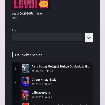
2.3
Leydi Di 2024 Film İzle
2024
Ara
Ara
En Çok İzlenenler
Alita Savaş Meleği 2 Türkçe Dublaj İzle HD Film
1
312,990
7.3
Çılgın Hırsız 4 İzle
2
96,870
6.2
Cille 2069 İzle
3
88,338
6.6