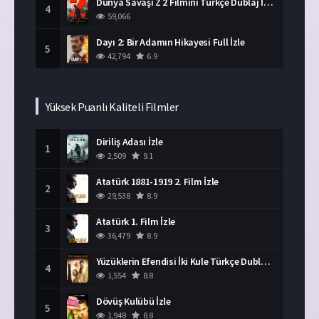
Dünya Savaşı Z 2 Filmini Türkçe Dublaj İzle
4
59,066
Dayı 2: Bir Adamın Hikayesi Full İzle
5
42,794
6.9
Yüksek Puanlı Kaliteli Filmler
Diriliş Adası İzle
1
2,509
9.1
Atatürk 1881-1919 2. Film İzle
2
29,538
8.9
Atatürk 1. Film İzle
3
36,479
8.9
Yüzüklerin Efendisi İki Kule Türkçe Dublaj İzle
4
1,554
8.8
Dövüş Kulübü İzle
5
1,948
8.8