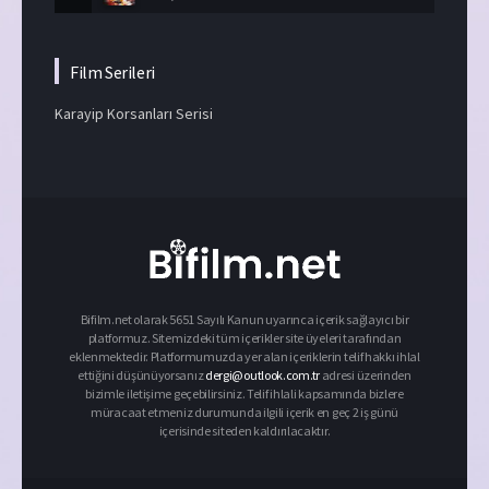
Film Serileri
Karayip Korsanları Serisi
Bifilm.net olarak 5651 Sayılı Kanun uyarınca içerik sağlayıcı bir
platformuz. Sitemizdeki tüm içerikler site üyeleri tarafından
eklenmektedir. Platformumuzda yer alan içeriklerin telif hakkı ihlal
ettiğini düşünüyorsanız
dergi@outlook.com.tr
adresi üzerinden
bizimle iletişime geçebilirsiniz. Telif ihlali kapsamında bizlere
müracaat etmeniz durumunda ilgili içerik en geç 2 iş günü
içerisinde siteden kaldırılacaktır.