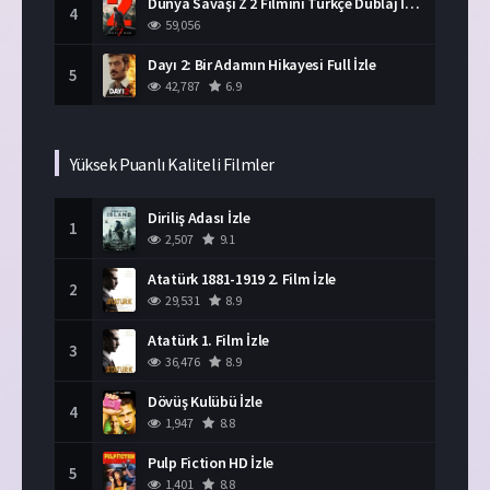
Dünya Savaşı Z 2 Filmini Türkçe Dublaj İzle
4
59,056
Dayı 2: Bir Adamın Hikayesi Full İzle
5
42,787
6.9
Yüksek Puanlı Kaliteli Filmler
Diriliş Adası İzle
1
2,507
9.1
Atatürk 1881-1919 2. Film İzle
2
29,531
8.9
Atatürk 1. Film İzle
3
36,476
8.9
Dövüş Kulübü İzle
4
1,947
8.8
Pulp Fiction HD İzle
5
1,401
8.8