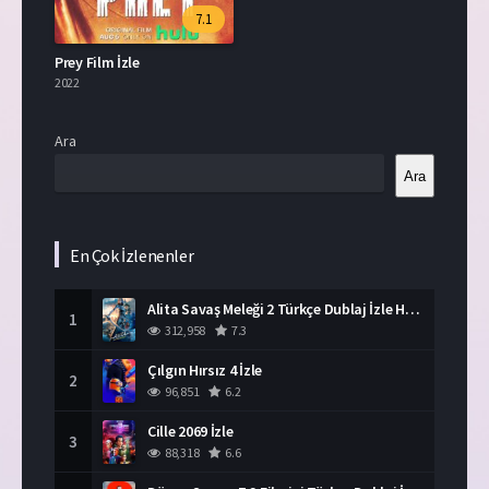
7.1
Prey Film İzle
2022
Ara
Ara
En Çok İzlenenler
Alita Savaş Meleği 2 Türkçe Dublaj İzle HD Film
1
312,958
7.3
Çılgın Hırsız 4 İzle
2
96,851
6.2
Cille 2069 İzle
3
88,318
6.6