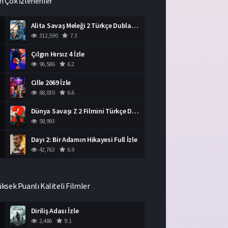
n Çok İzlenenler
Alita Savaş Meleği 2 Türkçe Dublaj İzle HD Film
312,590
7.3
Çılgın Hırsız 4 İzle
96,586
6.2
Cille 2069 İzle
88,030
6.6
Dünya Savaşı Z 2 Filmini Türkçe Dublaj İzle
58,993
Dayı 2: Bir Adamın Hikayesi Full İzle
42,763
6.9
üksek Puanlı Kaliteli Filmler
Diriliş Adası İzle
2,486
9.1