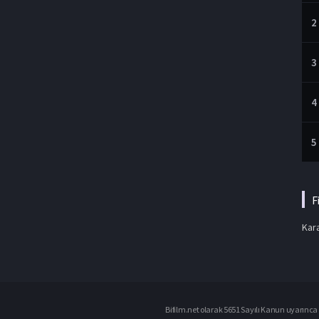
2
3
4
5
F
Kara
Bifilm.net olarak 5651 Sayılı Kanun uyarınca i