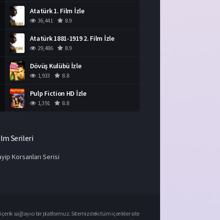
Atatürk 1. Film İzle
36,441
8.9
Atatürk 1881-1919 2. Film İzle
29,486
8.9
Dövüş Kulübü İzle
1,933
8.8
Pulp Fiction HD İzle
1,391
8.8
ilm Serileri
yip Korsanları Serisi
çerik sağlayıcı bir platformuz. Sitemizdeki tüm içerikler site