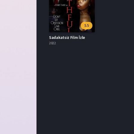
5.5
Sadakatsiz Film İzle
2022