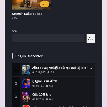
7.5
Gecenin Nakaratı İzle
2024
Ara
Ara
En Çok İzlenenler
Alita Savaş Meleği 2 Türkçe Dublaj İzle HD Film
1
312,787
7.3
Çılgın Hırsız 4 İzle
2
96,731
6.2
Cille 2069 İzle
3
88,236
6.6