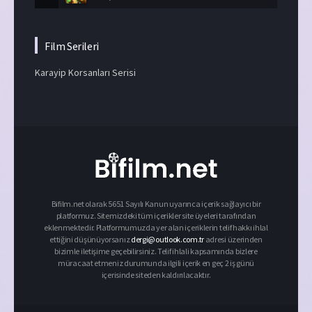
Film Serileri
Karayip Korsanları Serisi
Bifilm.net olarak 5651 Sayılı Kanun uyarınca içerik sağlayıcı bir
platformuz. Sitemizdeki tüm içerikler site üyeleri tarafından
eklenmektedir. Platformumuzda yer alan içeriklerin telif hakkı ihlal
ettiğini düşünüyorsanız
dergi@outlook.com.tr
adresi üzerinden
bizimle iletişime geçebilirsiniz. Telif ihlali kapsamında bizlere
müracaat etmeniz durumunda ilgili içerik en geç 2 iş günü
içerisinde siteden kaldırılacaktır.