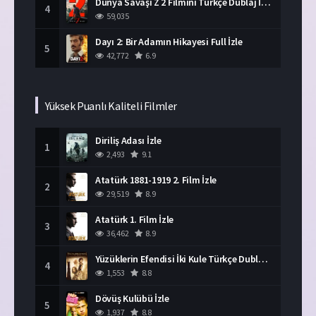
Dünya Savaşı Z 2 Filmini Türkçe Dublaj İzle
4
59,035
Dayı 2: Bir Adamın Hikayesi Full İzle
5
42,772
6.9
Yüksek Puanlı Kaliteli Filmler
Diriliş Adası İzle
1
2,493
9.1
Atatürk 1881-1919 2. Film İzle
2
29,519
8.9
Atatürk 1. Film İzle
3
36,462
8.9
Yüzüklerin Efendisi İki Kule Türkçe Dublaj İzle
4
1,553
8.8
Dövüş Kulübü İzle
5
1,937
8.8