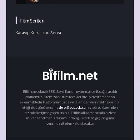
Film Serileri
Karayip Korsanları Serisi
Bifilm.net olarak 5651 Sayılı Kanun uyarınca içerik sağlayıcı bir
platformuz. Sitemizdeki tüm içerikler site üyeleri tarafından
eklenmektedir. Platformumuzda yer alan içeriklerin telif hakkı ihlal
ettiğini düşünüyorsanız
dergi@outlook.com.tr
adresi üzerinden
bizimle iletişime geçebilirsiniz. Telif ihlali kapsamında bizlere
müracaat etmeniz durumunda ilgili içerik en geç 2 iş günü
içerisinde siteden kaldırılacaktır.