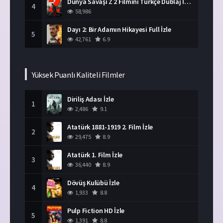
Dünya Savaşı Z 2 Filmini Türkçe Dublaj İzle
4
58,986
Dayı 2: Bir Adamın Hikayesi Full İzle
5
42,761
6.9
Yüksek Puanlı Kaliteli Filmler
Diriliş Adası İzle
1
2,486
9.1
Atatürk 1881-1919 2. Film İzle
2
29,475
8.9
Atatürk 1. Film İzle
3
36,440
8.9
Dövüş Kulübü İzle
4
1,933
8.8
Pulp Fiction HD İzle
5
1,391
8.8