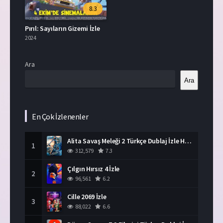
8.3
Pırıl: Sayıların Gizemi İzle
2024
Ara
Ara
En Çok İzlenenler
Alita Savaş Meleği 2 Türkçe Dublaj İzle HD Film
1
312,579
7.3
Çılgın Hırsız 4 İzle
2
96,561
6.2
Cille 2069 İzle
3
88,022
6.6