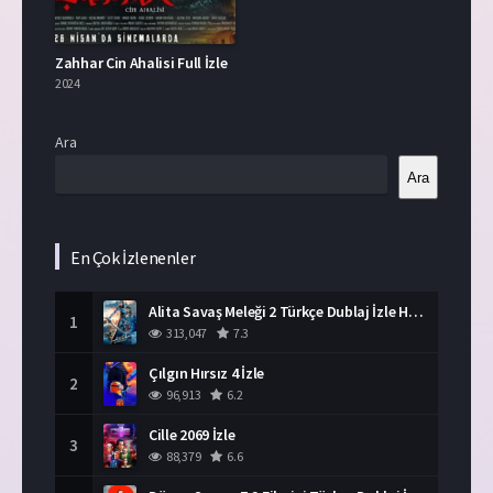
Zahhar Cin Ahalisi Full İzle
2024
Ara
Ara
En Çok İzlenenler
Alita Savaş Meleği 2 Türkçe Dublaj İzle HD Film
1
313,047
7.3
Çılgın Hırsız 4 İzle
2
96,913
6.2
Cille 2069 İzle
3
88,379
6.6