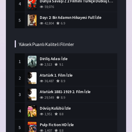
Dünya Savaşı Z 2 Filmini Türkçe Dublaj İzle
4
59,076
Dayı 2: Bir Adamın Hikayesi Full İzle
5
42,804
6.9
Yüksek Puanlı Kaliteli Filmler
Diriliş Adası İzle
1
2,513
9.1
Atatürk 1. Film İzle
2
36,487
8.9
Atatürk 1881-1919 2. Film İzle
3
29,549
8.9
Dövüş Kulübü İzle
4
1,951
8.8
Pulp Fiction HD İzle
5
1,407
8.8