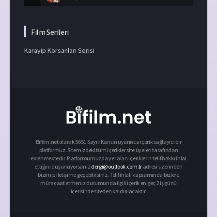
Film Serileri
Karayip Korsanları Serisi
Bifilm.net olarak 5651 Sayılı Kanun uyarınca içerik sağlayıcı bir
platformuz. Sitemizdeki tüm içerikler site üyeleri tarafından
eklenmektedir. Platformumuzda yer alan içeriklerin telif hakkı ihlal
ettiğini düşünüyorsanız
dergi@outlook.com.tr
adresi üzerinden
bizimle iletişime geçebilirsiniz. Telif ihlali kapsamında bizlere
müracaat etmeniz durumunda ilgili içerik en geç 2 iş günü
içerisinde siteden kaldırılacaktır.