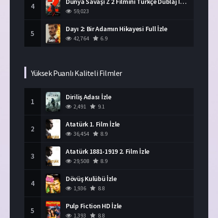
Dünya Savaşı Z 2 Filmini Türkçe Dublaj İzle
4
59,023
Dayı 2: Bir Adamın Hikayesi Full İzle
5
42,764
6.9
Yüksek Puanlı Kaliteli Filmler
Diriliş Adası İzle
1
2,491
9.1
Atatürk 1. Film İzle
2
36,454
8.9
Atatürk 1881-1919 2. Film İzle
3
29,508
8.9
Dövüş Kulübü İzle
4
1,936
8.8
Pulp Fiction HD İzle
5
1,393
8.8