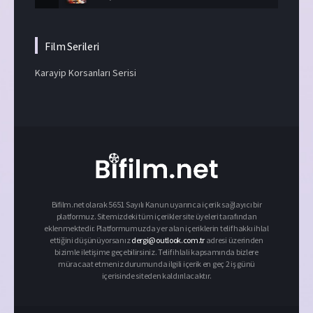
Film Serileri
Karayip Korsanları Serisi
Bifilm.net olarak 5651 Sayılı Kanun uyarınca içerik sağlayıcı bir
platformuz. Sitemizdeki tüm içerikler site üyeleri tarafından
eklenmektedir. Platformumuzda yer alan içeriklerin telif hakkı ihlal
ettiğini düşünüyorsanız
dergi@outlook.com.tr
adresi üzerinden
bizimle iletişime geçebilirsiniz. Telif ihlali kapsamında bizlere
müracaat etmeniz durumunda ilgili içerik en geç 2 iş günü
içerisinde siteden kaldırılacaktır.