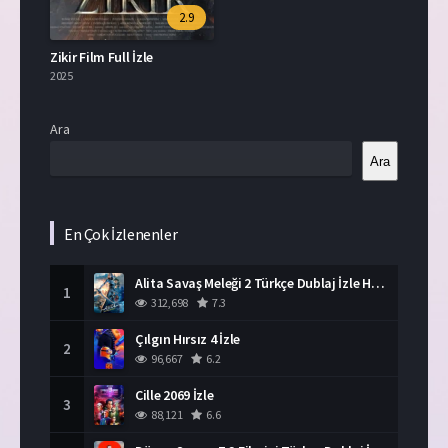
2.9
Zikir Film Full İzle
2025
Ara
Ara
En Çok İzlenenler
Alita Savaş Meleği 2 Türkçe Dublaj İzle HD Film
1
312,698
7.3
Çılgın Hırsız 4 İzle
2
96,667
6.2
Cille 2069 İzle
3
88,121
6.6